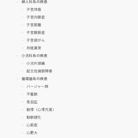
婦人科系の疾患
子宮体癌
子宮内膜症
子宮筋腫
子宮腺筋症
子宮頸がん
月経異常
小児科系の疾患
小児片頭痛
起立性調節障害
循環器系の疾患
バージャー病
不整脈
低血圧
動悸（心悸亢進）
動脈硬化
心筋症
心肥大