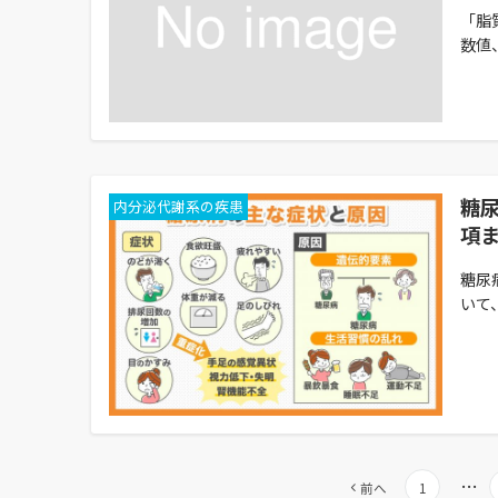
「脂
数値
糖
内分泌代謝系の疾患
項
糖尿
いて
投
…
前へ
1