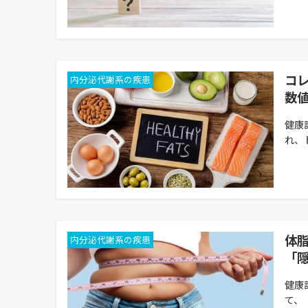
コ
内分泌代謝系の疾患
数
健康
れ、ド
体
内分泌代謝系の疾患
「
健康
て、