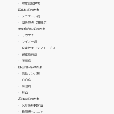
軽度認知障害
耳鼻科系の疾患
メニエール病
副鼻腔炎（蓄膿症）
膠原病内科系の疾患
リウマチ
レイノー病
全身性エリテマトーデス
線維筋痛症
膠原病
血液内科系の疾患
悪性リンパ腫
白血病
菊池病
貧血
運動器系の疾患
変形性膝関節症
椎間板ヘルニア