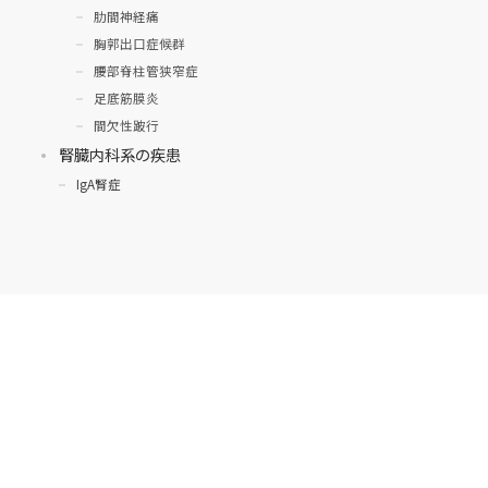
肋間神経痛
胸郭出口症候群
腰部脊柱管狭窄症
足底筋膜炎
間欠性跛行
腎臓内科系の疾患
IgA腎症