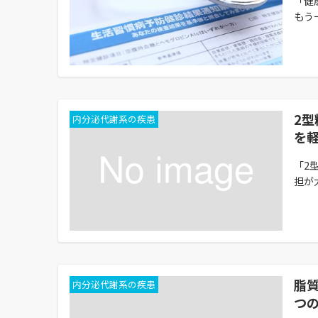
「健
もう
2
内分泌代謝系の疾患
を
「2
担が
脂
内分泌代謝系の疾患
つ