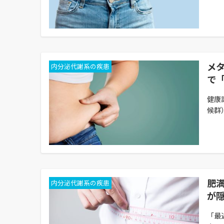
メ
内分泌代謝系の疾患
で
健康
候群
肥
内分泌代謝系の疾患
が
「最