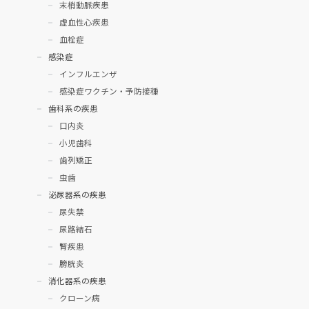
末梢動脈疾患
虚血性心疾患
血栓症
感染症
インフルエンザ
感染症ワクチン・予防接種
歯科系の疾患
口内炎
小児歯科
歯列矯正
虫歯
泌尿器系の疾患
尿失禁
尿路結石
腎疾患
膀胱炎
消化器系の疾患
クローン病