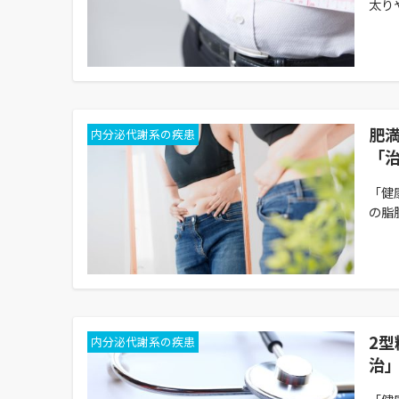
太りや
肥
内分泌代謝系の疾患
「
「健
の脂
2
内分泌代謝系の疾患
治