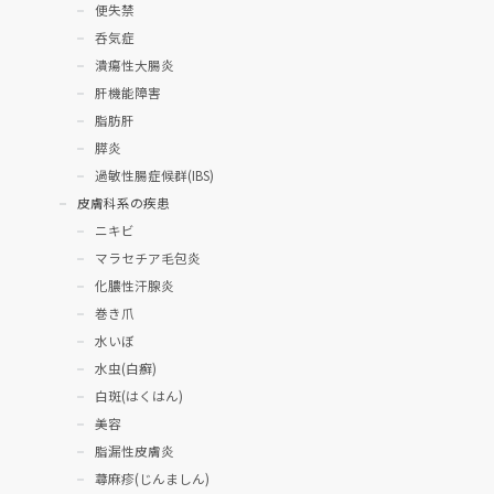
便失禁
呑気症
潰瘍性大腸炎
肝機能障害
脂肪肝
膵炎
過敏性腸症候群(IBS)
皮膚科系の疾患
ニキビ
マラセチア毛包炎
化膿性汗腺炎
巻き爪
水いぼ
水虫(白癬)
白斑(はくはん)
美容
脂漏性皮膚炎
蕁麻疹(じんましん)