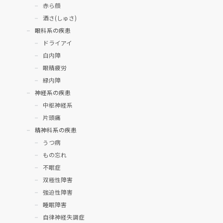
赤ら顔
酒さ(しゅさ)
眼科系の疾患
ドライアイ
白内障
眼精疲労
緑内障
神経系の疾患
中枢神経系
片頭痛
精神科系の疾患
うつ病
もの忘れ
不眠症
双極性障害
強迫性障害
睡眠障害
自律神経失調症