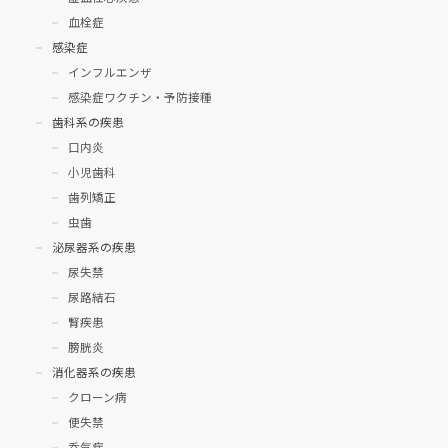
血栓症
感染症
インフルエンザ
感染症ワクチン・予防接種
歯科系の疾患
口内炎
小児歯科
歯列矯正
虫歯
泌尿器系の疾患
尿失禁
尿路結石
腎疾患
膀胱炎
消化器系の疾患
クローン病
便失禁
呑気症