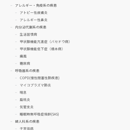
アレルギー・免疫系の疾患
アトピー性皮膚炎
アレルギー性鼻炎
内分泌代謝系の疾患
生活習慣病
甲状腺機能亢進症（バセドウ病）
甲状腺機能低下症（橋本病）
痛風
糖尿病
呼吸器系の疾患
COPD(慢性閉塞性肺疾患)
マイコプラズマ肺炎
喘息
扁桃炎
気管支炎
睡眠時無呼吸症候群(SAS)
婦人科系の疾患
子宮体癌