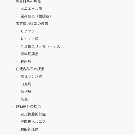
耳鼻科系の疾患
メニエール病
副鼻腔炎（蓄膿症）
膠原病内科系の疾患
リウマチ
レイノー病
全身性エリテマトーデス
線維筋痛症
膠原病
血液内科系の疾患
悪性リンパ腫
白血病
菊池病
貧血
運動器系の疾患
変形性膝関節症
椎間板ヘルニア
肋間神経痛