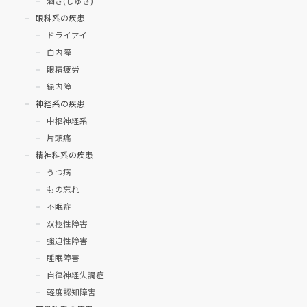
酒さ(しゅさ)
眼科系の疾患
ドライアイ
白内障
眼精疲労
緑内障
神経系の疾患
中枢神経系
片頭痛
精神科系の疾患
うつ病
もの忘れ
不眠症
双極性障害
強迫性障害
睡眠障害
自律神経失調症
軽度認知障害