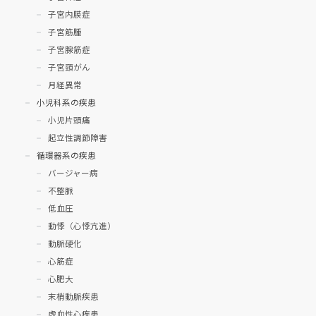
子宮内膜症
子宮筋腫
子宮腺筋症
子宮頸がん
月経異常
小児科系の疾患
小児片頭痛
起立性調節障害
循環器系の疾患
バージャー病
不整脈
低血圧
動悸（心悸亢進）
動脈硬化
心筋症
心肥大
末梢動脈疾患
虚血性心疾患