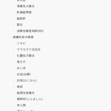
潰瘍性大腸炎
肝機能障害
脂肪肝
膵炎
過敏性腸症候群(IBS)
皮膚科系の疾患
ニキビ
マラセチア毛包炎
化膿性汗腺炎
巻き爪
水いぼ
水虫(白癬)
白斑(はくはん)
美容
脂漏性皮膚炎
蕁麻疹(じんましん)
赤ら顔