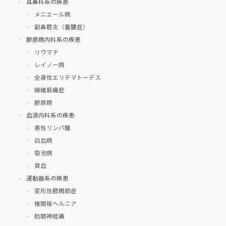
耳鼻科系の疾患
メニエール病
副鼻腔炎（蓄膿症）
膠原病内科系の疾患
リウマチ
レイノー病
全身性エリテマトーデス
線維筋痛症
膠原病
血液内科系の疾患
悪性リンパ腫
白血病
菊池病
貧血
運動器系の疾患
変形性膝関節症
椎間板ヘルニア
肋間神経痛