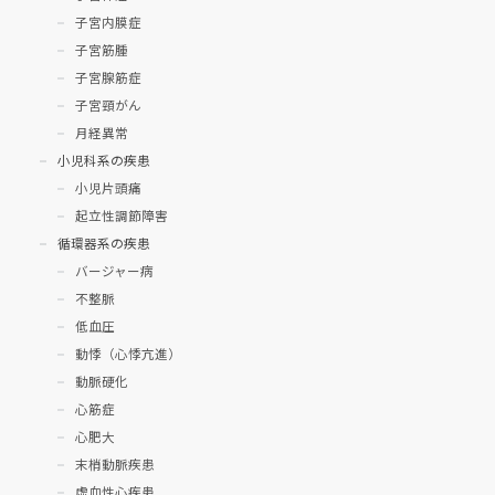
子宮内膜症
子宮筋腫
子宮腺筋症
子宮頸がん
月経異常
小児科系の疾患
小児片頭痛
起立性調節障害
循環器系の疾患
バージャー病
不整脈
低血圧
動悸（心悸亢進）
動脈硬化
心筋症
心肥大
末梢動脈疾患
虚血性心疾患