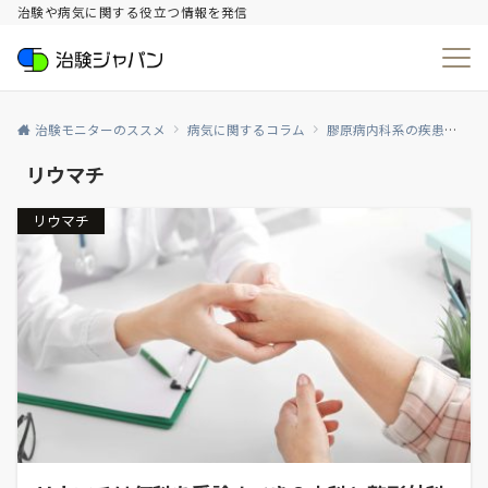
治験や病気に関する役立つ情報を発信
治験モニターのススメ
病気に関するコラム
膠原病内科系の疾患
リ
リウマチ
リウマチ