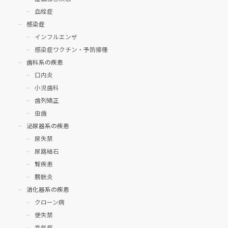
血栓症
感染症
インフルエンザ
感染症ワクチン・予防接種
歯科系の疾患
口内炎
小児歯科
歯列矯正
虫歯
泌尿器系の疾患
尿失禁
尿路結石
腎疾患
膀胱炎
消化器系の疾患
クローン病
便失禁
呑気症