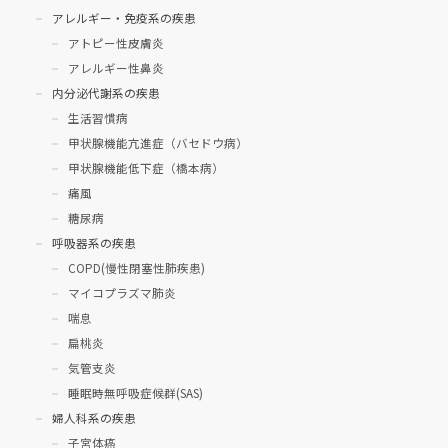
アレルギー・免疫系の疾患
アトピー性皮膚炎
アレルギー性鼻炎
内分泌代謝系の疾患
生活習慣病
甲状腺機能亢進症（バセドウ病）
甲状腺機能低下症（橋本病）
痛風
糖尿病
呼吸器系の疾患
COPD(慢性閉塞性肺疾患)
マイコプラズマ肺炎
喘息
扁桃炎
気管支炎
睡眠時無呼吸症候群(SAS)
婦人科系の疾患
子宮体癌