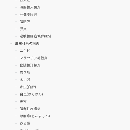
潰瘍性大腸炎
肝機能障害
脂肪肝
膵炎
過敏性腸症候群(IBS)
皮膚科系の疾患
ニキビ
マラセチア毛包炎
化膿性汗腺炎
巻き爪
水いぼ
水虫(白癬)
白斑(はくはん)
美容
脂漏性皮膚炎
蕁麻疹(じんましん)
赤ら顔