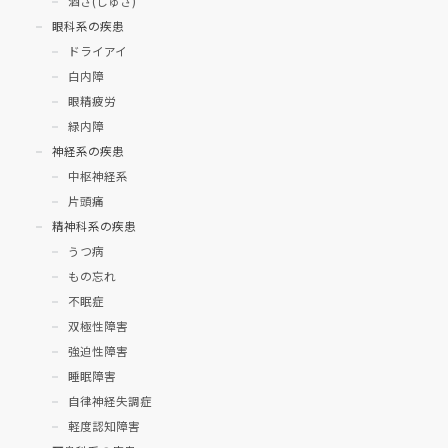
酒さ(しゅさ)
眼科系の疾患
ドライアイ
白内障
眼精疲労
緑内障
神経系の疾患
中枢神経系
片頭痛
精神科系の疾患
うつ病
もの忘れ
不眠症
双極性障害
強迫性障害
睡眠障害
自律神経失調症
軽度認知障害