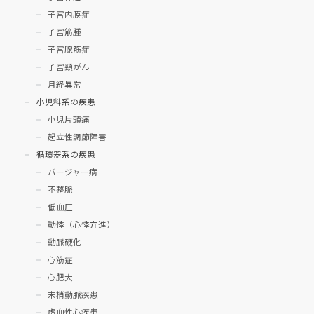
子宮内膜症
子宮筋腫
子宮腺筋症
子宮頸がん
月経異常
小児科系の疾患
小児片頭痛
起立性調節障害
循環器系の疾患
バージャー病
不整脈
低血圧
動悸（心悸亢進）
動脈硬化
心筋症
心肥大
末梢動脈疾患
虚血性心疾患