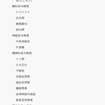
酒さ(しゅさ)
眼科系の疾患
ドライアイ
白内障
眼精疲労
緑内障
神経系の疾患
中枢神経系
片頭痛
精神科系の疾患
うつ病
もの忘れ
不眠症
双極性障害
強迫性障害
睡眠障害
自律神経失調症
軽度認知障害