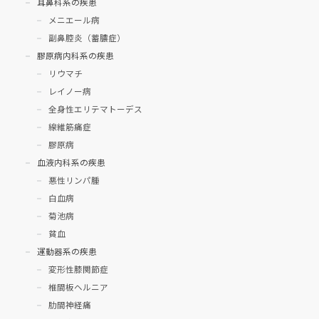
耳鼻科系の疾患
メニエール病
副鼻腔炎（蓄膿症）
膠原病内科系の疾患
リウマチ
レイノー病
全身性エリテマトーデス
線維筋痛症
膠原病
血液内科系の疾患
悪性リンパ腫
白血病
菊池病
貧血
運動器系の疾患
変形性膝関節症
椎間板ヘルニア
肋間神経痛