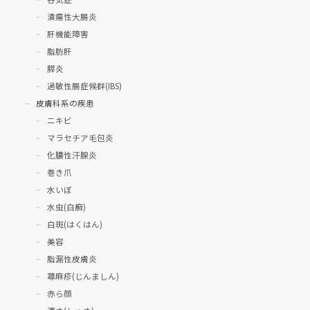
潰瘍性大腸炎
肝機能障害
脂肪肝
膵炎
過敏性腸症候群(IBS)
皮膚科系の疾患
ニキビ
マラセチア毛包炎
化膿性汗腺炎
巻き爪
水いぼ
水虫(白癬)
白斑(はくはん)
美容
脂漏性皮膚炎
蕁麻疹(じんましん)
赤ら顔