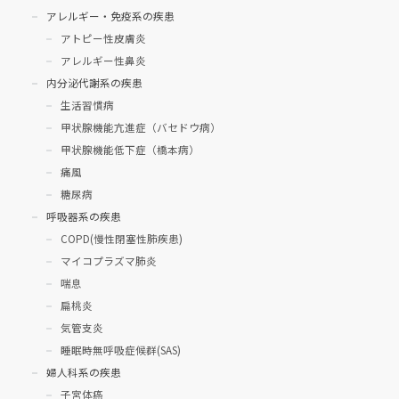
アレルギー・免疫系の疾患
アトピー性皮膚炎
アレルギー性鼻炎
内分泌代謝系の疾患
生活習慣病
甲状腺機能亢進症（バセドウ病）
甲状腺機能低下症（橋本病）
痛風
糖尿病
呼吸器系の疾患
COPD(慢性閉塞性肺疾患)
マイコプラズマ肺炎
喘息
扁桃炎
気管支炎
睡眠時無呼吸症候群(SAS)
婦人科系の疾患
子宮体癌