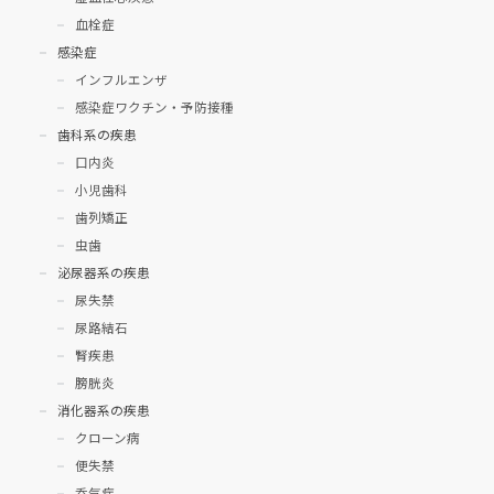
血栓症
感染症
インフルエンザ
感染症ワクチン・予防接種
歯科系の疾患
口内炎
小児歯科
歯列矯正
虫歯
泌尿器系の疾患
尿失禁
尿路結石
腎疾患
膀胱炎
消化器系の疾患
クローン病
便失禁
呑気症