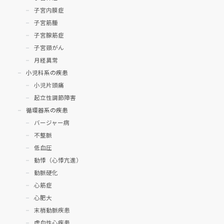
子宮内膜症
子宮筋腫
子宮腺筋症
子宮頸がん
月経異常
小児科系の疾患
小児片頭痛
起立性調節障害
循環器系の疾患
バージャー病
不整脈
低血圧
動悸（心悸亢進）
動脈硬化
心筋症
心肥大
末梢動脈疾患
虚血性心疾患