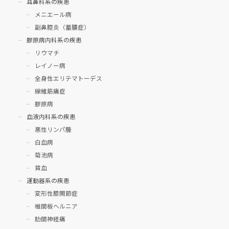
耳鼻科系の疾患
メニエール病
副鼻腔炎（蓄膿症）
膠原病内科系の疾患
リウマチ
レイノー病
全身性エリテマトーデス
線維筋痛症
膠原病
血液内科系の疾患
悪性リンパ腫
白血病
菊池病
貧血
運動器系の疾患
変形性膝関節症
椎間板ヘルニア
肋間神経痛