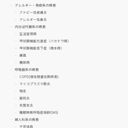
アレルギー・免疫系の疾患
アトピー性皮膚炎
アレルギー性鼻炎
内分泌代謝系の疾患
生活習慣病
甲状腺機能亢進症（バセドウ病）
甲状腺機能低下症（橋本病）
痛風
糖尿病
呼吸器系の疾患
COPD(慢性閉塞性肺疾患)
マイコプラズマ肺炎
喘息
扁桃炎
気管支炎
睡眠時無呼吸症候群(SAS)
婦人科系の疾患
子宮体癌