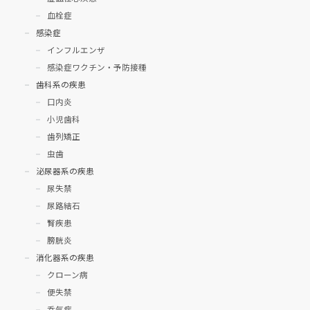
血栓症
感染症
インフルエンザ
感染症ワクチン・予防接種
歯科系の疾患
口内炎
小児歯科
歯列矯正
虫歯
泌尿器系の疾患
尿失禁
尿路結石
腎疾患
膀胱炎
消化器系の疾患
クローン病
便失禁
呑気症