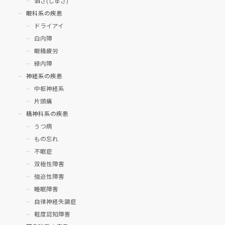
酒さ(しゅさ)
眼科系の疾患
ドライアイ
白内障
眼精疲労
緑内障
神経系の疾患
中枢神経系
片頭痛
精神科系の疾患
うつ病
もの忘れ
不眠症
双極性障害
強迫性障害
睡眠障害
自律神経失調症
軽度認知障害