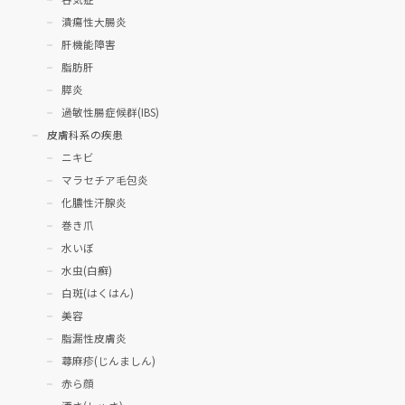
潰瘍性大腸炎
肝機能障害
脂肪肝
膵炎
過敏性腸症候群(IBS)
皮膚科系の疾患
ニキビ
マラセチア毛包炎
化膿性汗腺炎
巻き爪
水いぼ
水虫(白癬)
白斑(はくはん)
美容
脂漏性皮膚炎
蕁麻疹(じんましん)
赤ら顔