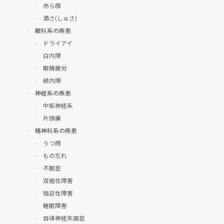
赤ら顔
酒さ(しゅさ)
眼科系の疾患
ドライアイ
白内障
眼精疲労
緑内障
神経系の疾患
中枢神経系
片頭痛
精神科系の疾患
うつ病
もの忘れ
不眠症
双極性障害
強迫性障害
睡眠障害
自律神経失調症