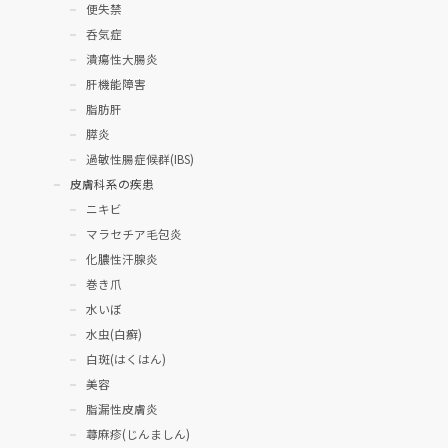
便失禁
呑気症
潰瘍性大腸炎
肝機能障害
脂肪肝
膵炎
過敏性腸症候群(IBS)
皮膚科系の疾患
ニキビ
マラセチア毛包炎
化膿性汗腺炎
巻き爪
水いぼ
水虫(白癬)
白斑(はくはん)
美容
脂漏性皮膚炎
蕁麻疹(じんましん)