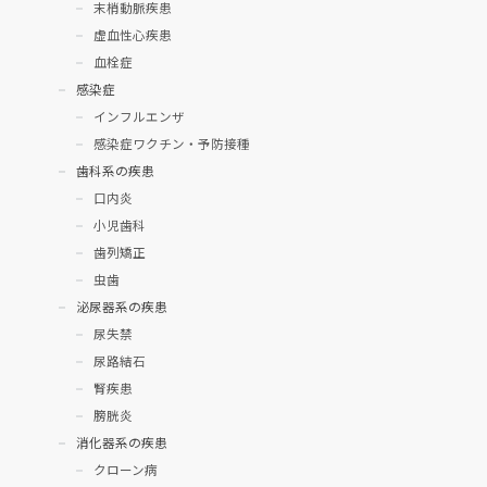
末梢動脈疾患
虚血性心疾患
血栓症
感染症
インフルエンザ
感染症ワクチン・予防接種
歯科系の疾患
口内炎
小児歯科
歯列矯正
虫歯
泌尿器系の疾患
尿失禁
尿路結石
腎疾患
膀胱炎
消化器系の疾患
クローン病