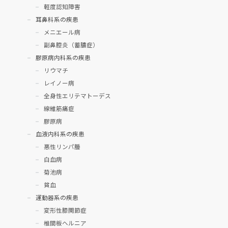
軽度認知障害
耳鼻科系の疾患
メニエール病
副鼻腔炎（蓄膿症）
膠原病内科系の疾患
リウマチ
レイノー病
全身性エリテマトーデス
線維筋痛症
膠原病
血液内科系の疾患
悪性リンパ腫
白血病
菊池病
貧血
運動器系の疾患
変形性膝関節症
椎間板ヘルニア