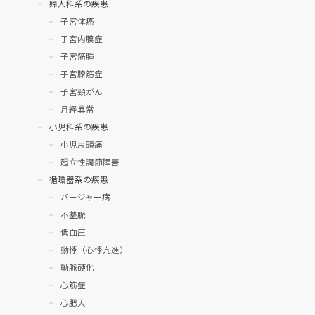
婦人科系の疾患
子宮体癌
子宮内膜症
子宮筋腫
子宮腺筋症
子宮頸がん
月経異常
小児科系の疾患
小児片頭痛
起立性調節障害
循環器系の疾患
バージャー病
不整脈
低血圧
動悸（心悸亢進）
動脈硬化
心筋症
心肥大