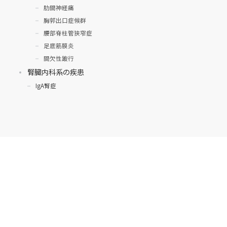
肋間神経痛
胸郭出口症候群
腰部脊柱管狭窄症
足底筋膜炎
間欠性跛行
腎臓内科系の疾患
IgA腎症