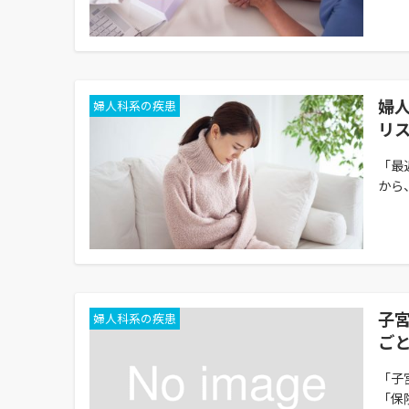
婦
婦人科系の疾患
リ
「最
から、
子
婦人科系の疾患
ご
「子
「保