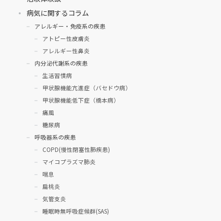
病気に関するコラム
アレルギー・免疫系の疾患
アトピー性皮膚炎
アレルギー性鼻炎
内分泌代謝系の疾患
生活習慣病
甲状腺機能亢進症（バセドウ病）
甲状腺機能低下症（橋本病）
痛風
糖尿病
呼吸器系の疾患
COPD(慢性閉塞性肺疾患)
マイコプラズマ肺炎
喘息
扁桃炎
気管支炎
睡眠時無呼吸症候群(SAS)