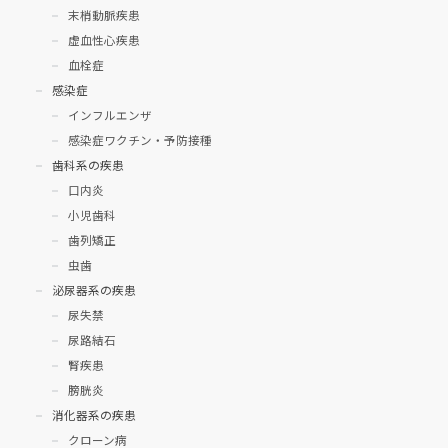
末梢動脈疾患
虚血性心疾患
血栓症
感染症
インフルエンザ
感染症ワクチン・予防接種
歯科系の疾患
口内炎
小児歯科
歯列矯正
虫歯
泌尿器系の疾患
尿失禁
尿路結石
腎疾患
膀胱炎
消化器系の疾患
クローン病