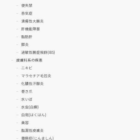
便失禁
呑気症
潰瘍性大腸炎
肝機能障害
脂肪肝
膵炎
過敏性腸症候群(IBS)
皮膚科系の疾患
ニキビ
マラセチア毛包炎
化膿性汗腺炎
巻き爪
水いぼ
水虫(白癬)
白斑(はくはん)
美容
脂漏性皮膚炎
蕁麻疹(じんましん)