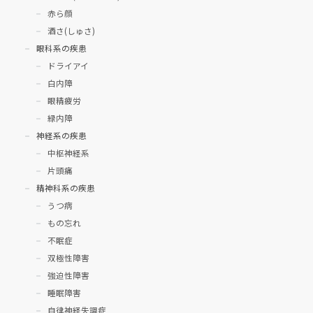
赤ら顔
酒さ(しゅさ)
眼科系の疾患
ドライアイ
白内障
眼精疲労
緑内障
神経系の疾患
中枢神経系
片頭痛
精神科系の疾患
うつ病
もの忘れ
不眠症
双極性障害
強迫性障害
睡眠障害
自律神経失調症