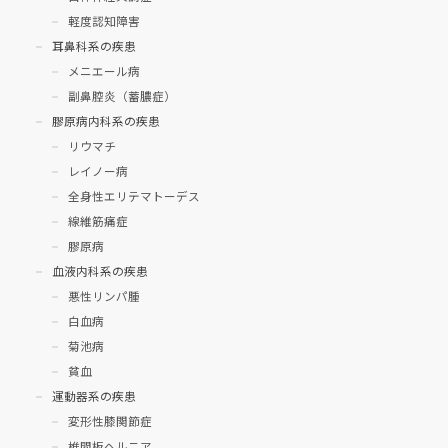
軽度認知障害
耳鼻科系の疾患
メニエール病
副鼻腔炎（蓄膿症）
膠原病内科系の疾患
リウマチ
レイノー病
全身性エリテマトーデス
線維筋痛症
膠原病
血液内科系の疾患
悪性リンパ腫
白血病
菊池病
貧血
運動器系の疾患
変形性膝関節症
椎間板ヘルニア