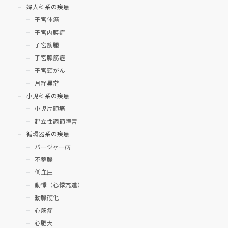
婦人科系の疾患
子宮体癌
子宮内膜症
子宮筋腫
子宮腺筋症
子宮頸がん
月経異常
小児科系の疾患
小児片頭痛
起立性調節障害
循環器系の疾患
バージャー病
不整脈
低血圧
動悸（心悸亢進）
動脈硬化
心筋症
心肥大