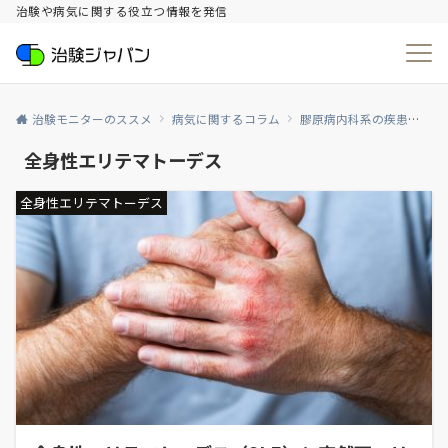
治験や病気に関する役立つ情報を発信
治験モニターのススメ
病気に関するコラム
膠原病内科系の疾患
全
全身性エリテマトーデス
全身性エリテマトーデス