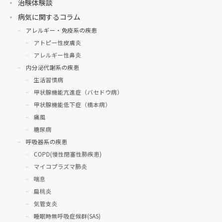
治験体験談
病気に関するコラム
アレルギー・免疫系の疾患
アトピー性皮膚炎
アレルギー性鼻炎
内分泌代謝系の疾患
生活習慣病
甲状腺機能亢進症（バセドウ病）
甲状腺機能低下症（橋本病）
痛風
糖尿病
呼吸器系の疾患
COPD(慢性閉塞性肺疾患)
マイコプラズマ肺炎
喘息
扁桃炎
気管支炎
睡眠時無呼吸症候群(SAS)