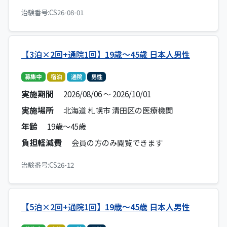
治験番号:CS26-08-01
【3泊×2回+通院1回】19歳～45歳 日本人男性
募集中
宿泊
通院
男性
実施期間
2026/08/06 ～ 2026/10/01
実施場所
北海道 札幌市 清田区の医療機関
年齢
19歳～45歳
負担軽減費
会員の方のみ閲覧できます
治験番号:CS26-12
【5泊×2回+通院1回】19歳～45歳 日本人男性