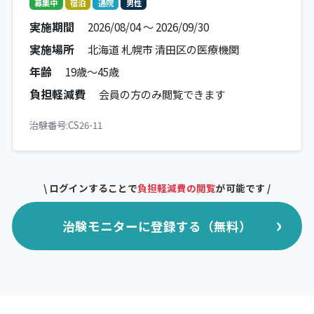
募集中
宿泊
通院
男性
実施期間
2026/08/04 ～ 2026/09/30
実施場所
北海道 札幌市 清田区の医療機関
年齢
19歳～45歳
負担軽減費
会員の方のみ閲覧できます
治験番号:CS26-11
\ ログインすることで
負担軽減費の閲覧
が可能です /
治験モニターに登録する（無料）