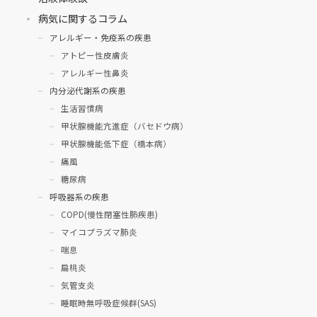
病気に関するコラム
アレルギー・免疫系の疾患
アトピー性皮膚炎
アレルギー性鼻炎
内分泌代謝系の疾患
生活習慣病
甲状腺機能亢進症（バセドウ病）
甲状腺機能低下症（橋本病）
痛風
糖尿病
呼吸器系の疾患
COPD(慢性閉塞性肺疾患)
マイコプラズマ肺炎
喘息
扁桃炎
気管支炎
睡眠時無呼吸症候群(SAS)