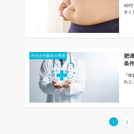
40
すく
肥
内分泌代謝系の疾患
条
「体
れど
投
1
2
稿