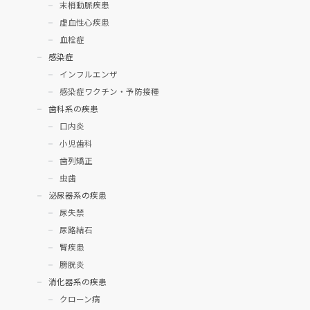
末梢動脈疾患
虚血性心疾患
血栓症
感染症
インフルエンザ
感染症ワクチン・予防接種
歯科系の疾患
口内炎
小児歯科
歯列矯正
虫歯
泌尿器系の疾患
尿失禁
尿路結石
腎疾患
膀胱炎
消化器系の疾患
クローン病