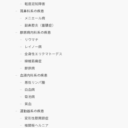
軽度認知障害
耳鼻科系の疾患
メニエール病
副鼻腔炎（蓄膿症）
膠原病内科系の疾患
リウマチ
レイノー病
全身性エリテマトーデス
線維筋痛症
膠原病
血液内科系の疾患
悪性リンパ腫
白血病
菊池病
貧血
運動器系の疾患
変形性膝関節症
椎間板ヘルニア