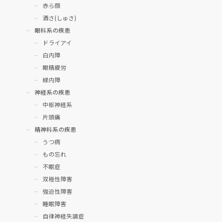
赤ら顔
酒さ(しゅさ)
眼科系の疾患
ドライアイ
白内障
眼精疲労
緑内障
神経系の疾患
中枢神経系
片頭痛
精神科系の疾患
うつ病
もの忘れ
不眠症
双極性障害
強迫性障害
睡眠障害
自律神経失調症