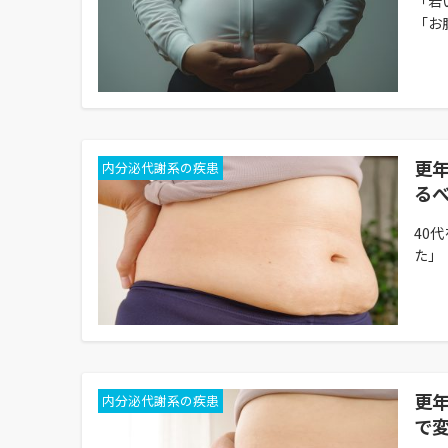
「若
「お
更年
内分泌代謝系の疾患
る
40
た」
更
内分泌代謝系の疾患
で