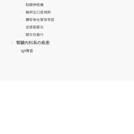
肋間神経痛
胸郭出口症候群
腰部脊柱管狭窄症
足底筋膜炎
間欠性跛行
腎臓内科系の疾患
IgA腎症