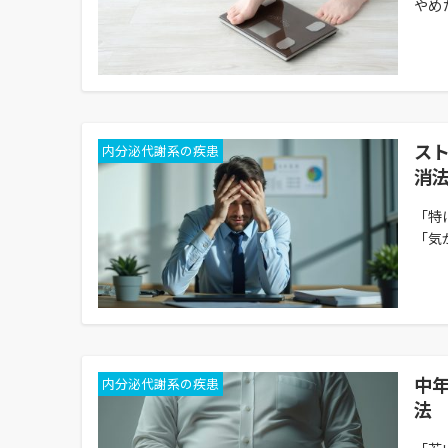
やめ
ス
内分泌代謝系の疾患
消
「特
「気
中
内分泌代謝系の疾患
法