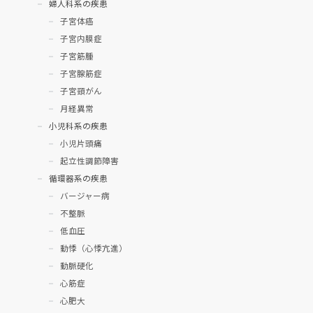
婦人科系の疾患
子宮体癌
子宮内膜症
子宮筋腫
子宮腺筋症
子宮頸がん
月経異常
小児科系の疾患
小児片頭痛
起立性調節障害
循環器系の疾患
バージャー病
不整脈
低血圧
動悸（心悸亢進）
動脈硬化
心筋症
心肥大