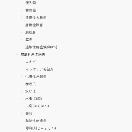
便失禁
呑気症
潰瘍性大腸炎
肝機能障害
脂肪肝
膵炎
過敏性腸症候群(IBS)
皮膚科系の疾患
ニキビ
マラセチア毛包炎
化膿性汗腺炎
巻き爪
水いぼ
水虫(白癬)
白斑(はくはん)
美容
脂漏性皮膚炎
蕁麻疹(じんましん)