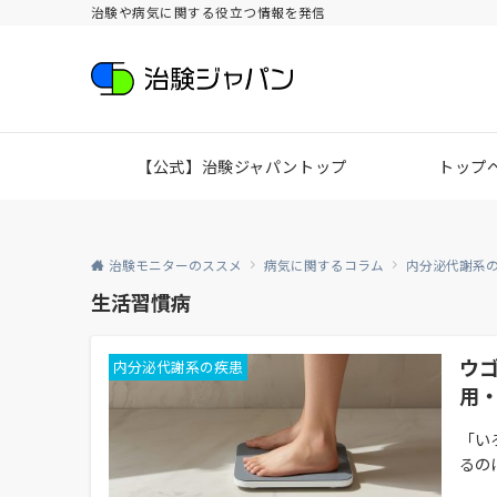
治験や病気に関する役立つ情報を発信
【公式】治験ジャパントップ
トップ
治験モニターのススメ
病気に関するコラム
内分泌代謝系
生活習慣病
ウ
内分泌代謝系の疾患
用
「い
るの