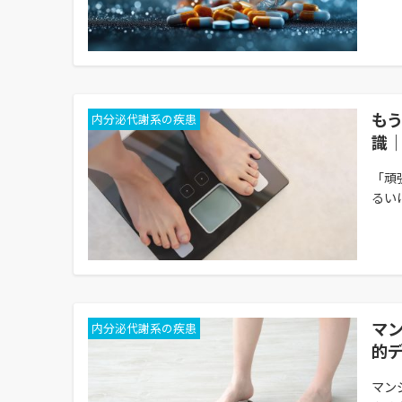
も
内分泌代謝系の疾患
識
「頑
るい
マ
内分泌代謝系の疾患
的
マン