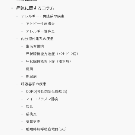
病気に関するコラム
アレルギー・免疫系の疾患
アトピー性皮膚炎
アレルギー性鼻炎
内分泌代謝系の疾患
生活習慣病
甲状腺機能亢進症（バセドウ病）
甲状腺機能低下症（橋本病）
痛風
糖尿病
呼吸器系の疾患
COPD(慢性閉塞性肺疾患)
マイコプラズマ肺炎
喘息
扁桃炎
気管支炎
睡眠時無呼吸症候群(SAS)