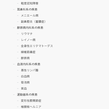
軽度認知障害
耳鼻科系の疾患
メニエール病
副鼻腔炎（蓄膿症）
膠原病内科系の疾患
リウマチ
レイノー病
全身性エリテマトーデス
線維筋痛症
膠原病
血液内科系の疾患
悪性リンパ腫
白血病
菊池病
貧血
運動器系の疾患
変形性膝関節症
椎間板ヘルニア