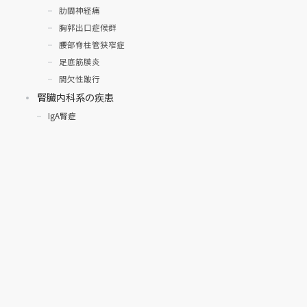
肋間神経痛
胸郭出口症候群
腰部脊柱管狭窄症
足底筋膜炎
間欠性跛行
腎臓内科系の疾患
IgA腎症