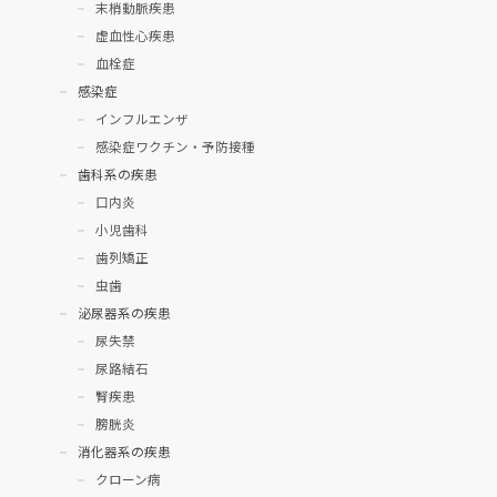
末梢動脈疾患
虚血性心疾患
血栓症
感染症
インフルエンザ
感染症ワクチン・予防接種
歯科系の疾患
口内炎
小児歯科
歯列矯正
虫歯
泌尿器系の疾患
尿失禁
尿路結石
腎疾患
膀胱炎
消化器系の疾患
クローン病