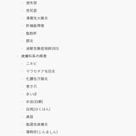
便失禁
呑気症
潰瘍性大腸炎
肝機能障害
脂肪肝
膵炎
過敏性腸症候群(IBS)
皮膚科系の疾患
ニキビ
マラセチア毛包炎
化膿性汗腺炎
巻き爪
水いぼ
水虫(白癬)
白斑(はくはん)
美容
脂漏性皮膚炎
蕁麻疹(じんましん)