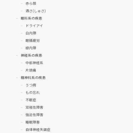
赤ら顔
酒さ(しゅさ)
眼科系の疾患
ドライアイ
白内障
眼精疲労
緑内障
神経系の疾患
中枢神経系
片頭痛
精神科系の疾患
うつ病
もの忘れ
不眠症
双極性障害
強迫性障害
睡眠障害
自律神経失調症