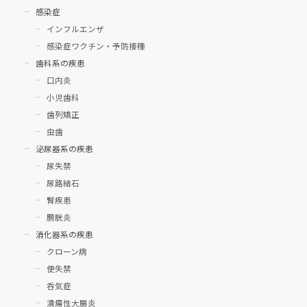
感染症
インフルエンザ
感染症ワクチン・予防接種
歯科系の疾患
口内炎
小児歯科
歯列矯正
虫歯
泌尿器系の疾患
尿失禁
尿路結石
腎疾患
膀胱炎
消化器系の疾患
クローン病
便失禁
呑気症
潰瘍性大腸炎