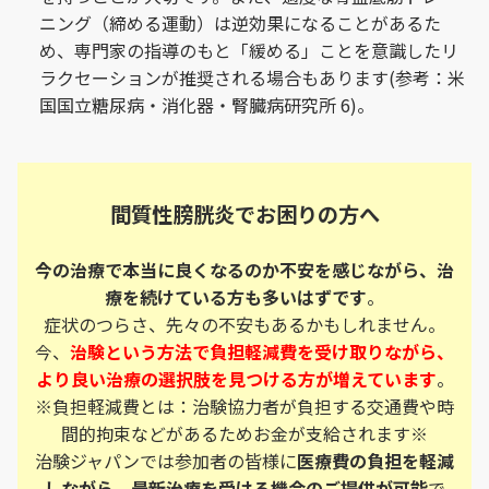
ニング（締める運動）は逆効果になることがあるた
め、専門家の指導のもと「緩める」ことを意識したリ
ラクセーションが推奨される場合もあります(参考：米
国国立糖尿病・消化器・腎臓病研究所 6)。
間質性膀胱炎でお困りの方へ
今の治療で本当に良くなるのか不安を感じながら、治
療を続けている方も多いはずです
。
症状のつらさ、先々の不安もあるかもしれません。
今、
治験という方法で負担軽減費を受け取りながら、
より良い治療の選択肢を見つける方が増えています
。
※負担軽減費とは：治験協力者が負担する交通費や時
間的拘束などがあるためお金が支給されます※
治験ジャパンでは参加者の皆様に
医療費の負担を軽減
しながら、最新治療を受ける機会のご提供が可能
で