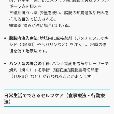
ギー反応を抑える。
三環系抗うつ薬: 少量を使い、膀胱の知覚過敏や痛みを
抑える目的で処方される。
鎮痛薬: 痛みが強い場合に用いる。
膀胱内注入療法
: 膀胱内に直接薬剤（ジメチルスルホキ
シド（DMSO）やヘパリンなど）を注入し、粘膜の修
復を促す治療法です。
ハンナ型の場合の手術
: ハンナ病変を電気やレーザーで
焼灼（焼く）する手術（経尿道的膀胱腫瘍切除術
（TURBt）など）が行われることがあります。
日常生活でできるセルフケア（食事療法・行動療
法）