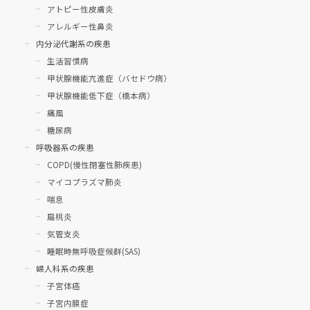
アトピー性皮膚炎
アレルギー性鼻炎
内分泌代謝系の疾患
生活習慣病
甲状腺機能亢進症（バセドウ病）
甲状腺機能低下症（橋本病）
痛風
糖尿病
呼吸器系の疾患
COPD(慢性閉塞性肺疾患)
マイコプラズマ肺炎
喘息
扁桃炎
気管支炎
睡眠時無呼吸症候群(SAS)
婦人科系の疾患
子宮体癌
子宮内膜症