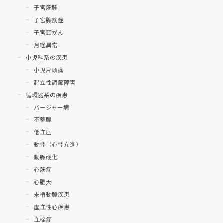
子宮筋腫
子宮腺筋症
子宮頸がん
月経異常
小児科系の疾患
小児片頭痛
起立性調節障害
循環器系の疾患
バージャー病
不整脈
低血圧
動悸（心悸亢進）
動脈硬化
心筋症
心肥大
末梢動脈疾患
虚血性心疾患
血栓症