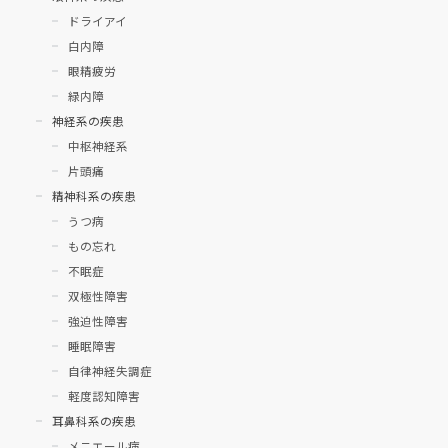
ドライアイ
白内障
眼精疲労
緑内障
神経系の疾患
中枢神経系
片頭痛
精神科系の疾患
うつ病
もの忘れ
不眠症
双極性障害
強迫性障害
睡眠障害
自律神経失調症
軽度認知障害
耳鼻科系の疾患
メニエール病