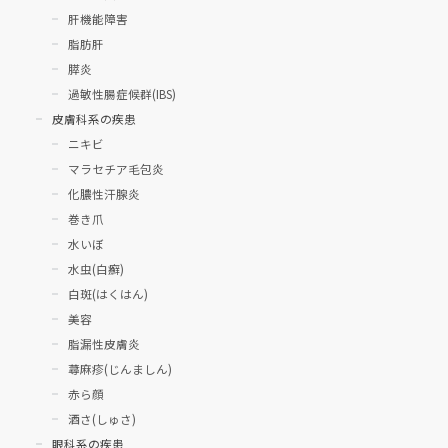
肝機能障害
脂肪肝
膵炎
過敏性腸症候群(IBS)
皮膚科系の疾患
ニキビ
マラセチア毛包炎
化膿性汗腺炎
巻き爪
水いぼ
水虫(白癬)
白斑(はくはん)
美容
脂漏性皮膚炎
蕁麻疹(じんましん)
赤ら顔
酒さ(しゅさ)
眼科系の疾患