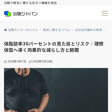
治験や病気に関する役立つ情報を発信
治験モニターのススメ
病気に関するコラム
内分泌代謝系の疾患
生
体脂肪率30パーセントの見た目とリスク｜理想
体型へ導く効果的な減らし方と期間
2026年4月7日
2026年5月26日