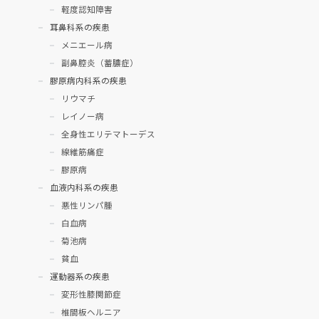
軽度認知障害
耳鼻科系の疾患
メニエール病
副鼻腔炎（蓄膿症）
膠原病内科系の疾患
リウマチ
レイノー病
全身性エリテマトーデス
線維筋痛症
膠原病
血液内科系の疾患
悪性リンパ腫
白血病
菊池病
貧血
運動器系の疾患
変形性膝関節症
椎間板ヘルニア