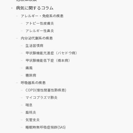
病気に関するコラム
アレルギー・免疫系の疾患
アトピー性皮膚炎
アレルギー性鼻炎
内分泌代謝系の疾患
生活習慣病
甲状腺機能亢進症（バセドウ病）
甲状腺機能低下症（橋本病）
痛風
糖尿病
呼吸器系の疾患
COPD(慢性閉塞性肺疾患)
マイコプラズマ肺炎
喘息
扁桃炎
気管支炎
睡眠時無呼吸症候群(SAS)