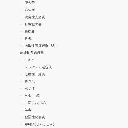
便失禁
呑気症
潰瘍性大腸炎
肝機能障害
脂肪肝
膵炎
過敏性腸症候群(IBS)
皮膚科系の疾患
ニキビ
マラセチア毛包炎
化膿性汗腺炎
巻き爪
水いぼ
水虫(白癬)
白斑(はくはん)
美容
脂漏性皮膚炎
蕁麻疹(じんましん)