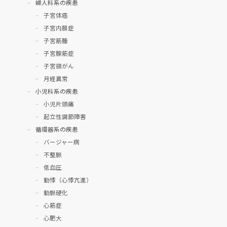
婦人科系の疾患
子宮体癌
子宮内膜症
子宮筋腫
子宮腺筋症
子宮頸がん
月経異常
小児科系の疾患
小児片頭痛
起立性調節障害
循環器系の疾患
バージャー病
不整脈
低血圧
動悸（心悸亢進）
動脈硬化
心筋症
心肥大