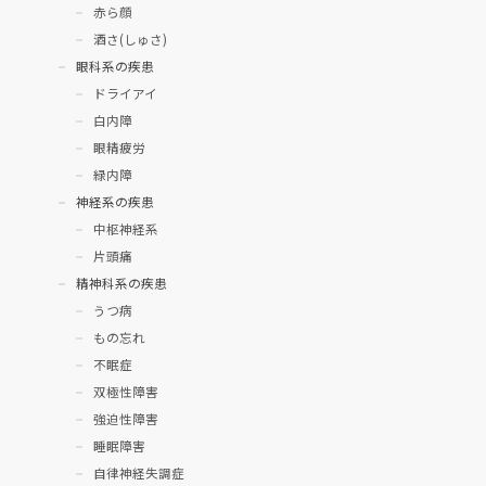
赤ら顔
酒さ(しゅさ)
眼科系の疾患
ドライアイ
白内障
眼精疲労
緑内障
神経系の疾患
中枢神経系
片頭痛
精神科系の疾患
うつ病
もの忘れ
不眠症
双極性障害
強迫性障害
睡眠障害
自律神経失調症