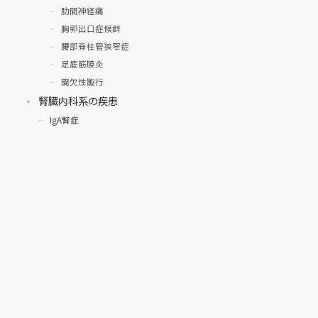
肋間神経痛
胸郭出口症候群
腰部脊柱管狭窄症
足底筋膜炎
間欠性跛行
腎臓内科系の疾患
IgA腎症