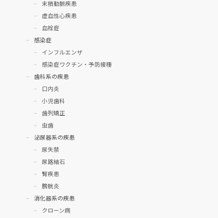
末梢動脈疾患
虚血性心疾患
血栓症
感染症
インフルエンザ
感染症ワクチン・予防接種
歯科系の疾患
口内炎
小児歯科
歯列矯正
虫歯
泌尿器系の疾患
尿失禁
尿路結石
腎疾患
膀胱炎
消化器系の疾患
クローン病