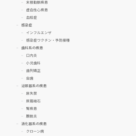
末梢動脈疾患
虚血性心疾患
血栓症
感染症
インフルエンザ
感染症ワクチン・予防接種
歯科系の疾患
口内炎
小児歯科
歯列矯正
虫歯
泌尿器系の疾患
尿失禁
尿路結石
腎疾患
膀胱炎
消化器系の疾患
クローン病