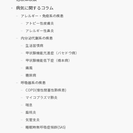
病気に関するコラム
アレルギー・免疫系の疾患
アトピー性皮膚炎
アレルギー性鼻炎
内分泌代謝系の疾患
生活習慣病
甲状腺機能亢進症（バセドウ病）
甲状腺機能低下症（橋本病）
痛風
糖尿病
呼吸器系の疾患
COPD(慢性閉塞性肺疾患)
マイコプラズマ肺炎
喘息
扁桃炎
気管支炎
睡眠時無呼吸症候群(SAS)