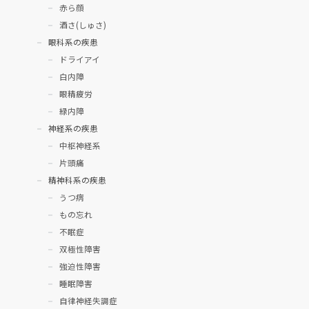
赤ら顔
酒さ(しゅさ)
眼科系の疾患
ドライアイ
白内障
眼精疲労
緑内障
神経系の疾患
中枢神経系
片頭痛
精神科系の疾患
うつ病
もの忘れ
不眠症
双極性障害
強迫性障害
睡眠障害
自律神経失調症