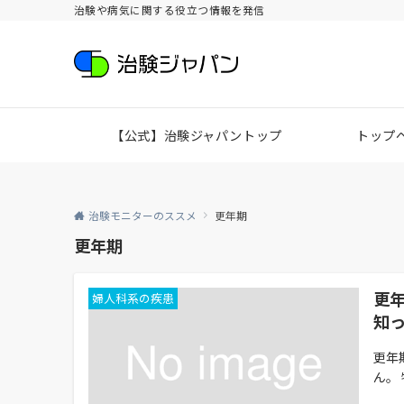
治験や病気に関する役立つ情報を発信
【公式】治験ジャパントップ
トップ
治験モニターのススメ
更年期
更年期
更
婦人科系の疾患
知
更年
ん。 