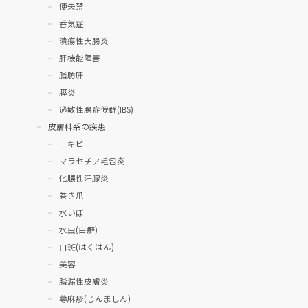
便失禁
呑気症
潰瘍性大腸炎
肝機能障害
脂肪肝
膵炎
過敏性腸症候群(IBS)
皮膚科系の疾患
ニキビ
マラセチア毛包炎
化膿性汗腺炎
巻き爪
水いぼ
水虫(白癬)
白斑(はくはん)
美容
脂漏性皮膚炎
蕁麻疹(じんましん)