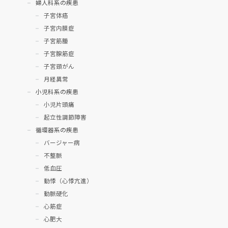
婦人科系の疾患
子宮体癌
子宮内膜症
子宮筋腫
子宮腺筋症
子宮頸がん
月経異常
小児科系の疾患
小児片頭痛
起立性調節障害
循環器系の疾患
バージャー病
不整脈
低血圧
動悸（心悸亢進）
動脈硬化
心筋症
心肥大