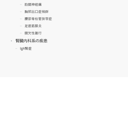
肋間神経痛
胸郭出口症候群
腰部脊柱管狭窄症
足底筋膜炎
間欠性跛行
腎臓内科系の疾患
IgA腎症