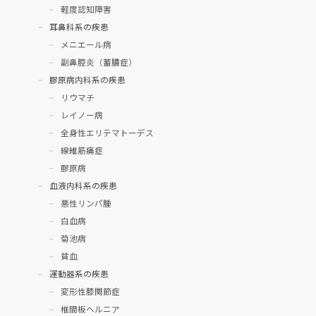
軽度認知障害
耳鼻科系の疾患
メニエール病
副鼻腔炎（蓄膿症）
膠原病内科系の疾患
リウマチ
レイノー病
全身性エリテマトーデス
線維筋痛症
膠原病
血液内科系の疾患
悪性リンパ腫
白血病
菊池病
貧血
運動器系の疾患
変形性膝関節症
椎間板ヘルニア