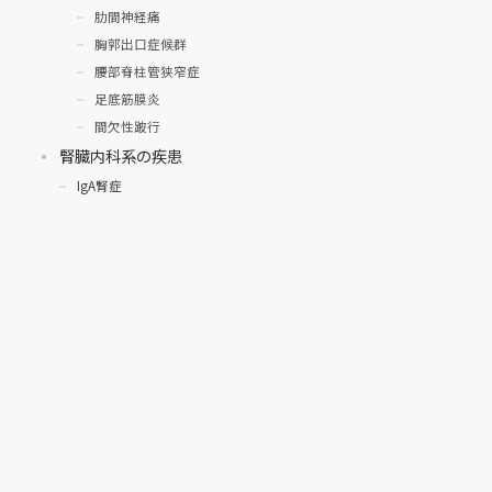
肋間神経痛
胸郭出口症候群
腰部脊柱管狭窄症
足底筋膜炎
間欠性跛行
腎臓内科系の疾患
IgA腎症