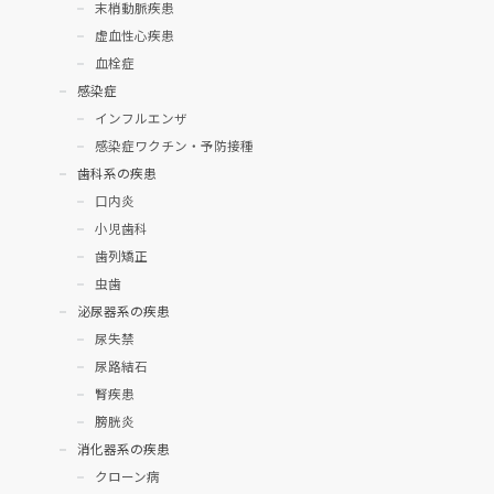
末梢動脈疾患
虚血性心疾患
血栓症
感染症
インフルエンザ
感染症ワクチン・予防接種
歯科系の疾患
口内炎
小児歯科
歯列矯正
虫歯
泌尿器系の疾患
尿失禁
尿路結石
腎疾患
膀胱炎
消化器系の疾患
クローン病