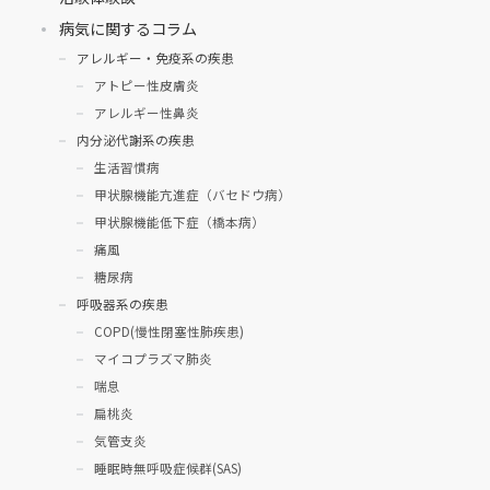
病気に関するコラム
アレルギー・免疫系の疾患
アトピー性皮膚炎
アレルギー性鼻炎
内分泌代謝系の疾患
生活習慣病
甲状腺機能亢進症（バセドウ病）
甲状腺機能低下症（橋本病）
痛風
糖尿病
呼吸器系の疾患
COPD(慢性閉塞性肺疾患)
マイコプラズマ肺炎
喘息
扁桃炎
気管支炎
睡眠時無呼吸症候群(SAS)