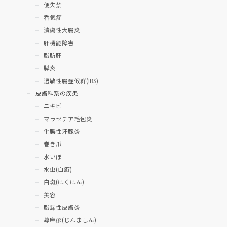
便失禁
呑気症
潰瘍性大腸炎
肝機能障害
脂肪肝
膵炎
過敏性腸症候群(IBS)
皮膚科系の疾患
ニキビ
マラセチア毛包炎
化膿性汗腺炎
巻き爪
水いぼ
水虫(白癬)
白斑(はくはん)
美容
脂漏性皮膚炎
蕁麻疹(じんましん)