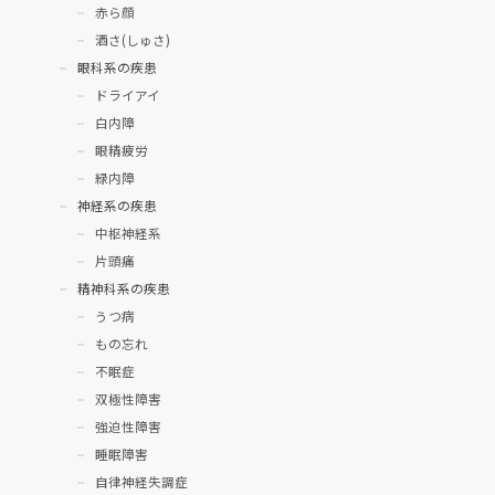
赤ら顔
酒さ(しゅさ)
眼科系の疾患
ドライアイ
白内障
眼精疲労
緑内障
神経系の疾患
中枢神経系
片頭痛
精神科系の疾患
うつ病
もの忘れ
不眠症
双極性障害
強迫性障害
睡眠障害
自律神経失調症