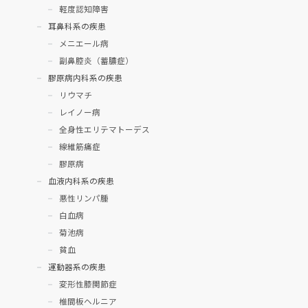
軽度認知障害
耳鼻科系の疾患
メニエール病
副鼻腔炎（蓄膿症）
膠原病内科系の疾患
リウマチ
レイノー病
全身性エリテマトーデス
線維筋痛症
膠原病
血液内科系の疾患
悪性リンパ腫
白血病
菊池病
貧血
運動器系の疾患
変形性膝関節症
椎間板ヘルニア