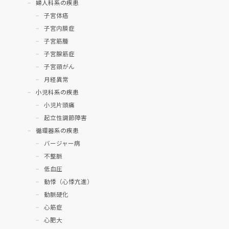
婦人科系の疾患
子宮体癌
子宮内膜症
子宮筋腫
子宮腺筋症
子宮頸がん
月経異常
小児科系の疾患
小児片頭痛
起立性調節障害
循環器系の疾患
バージャー病
不整脈
低血圧
動悸（心悸亢進）
動脈硬化
心筋症
心肥大