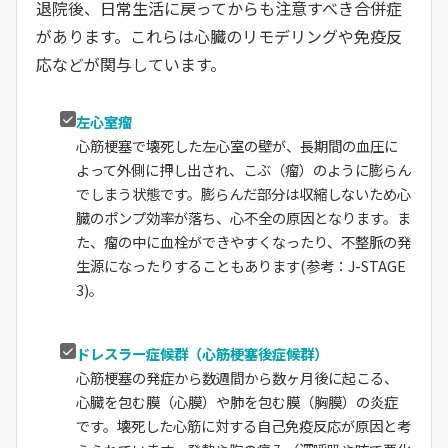
退院後、日常生活に戻ってからも注意すべき合併症
があります。これらは心臓のリモデリングや免疫反
応などが関与しています。
左心室瘤
心筋梗塞で壊死した左心室の壁が、長期間の血圧に
よって外側に押し出され、こぶ（瘤）のように膨らん
でしまう状態です。膨らんだ部分は収縮しないため心
臓のポンプ効率が落ち、心不全の原因となります。ま
た、瘤の中に血栓ができやすくなったり、不整脈の発
生源になったりすることもあります(参考：J-STAGE
3)。
ドレスラー症候群（心筋梗塞後症候群）
心筋梗塞の発症から数週間から数ヶ月後に起こる、
心臓を包む膜（心膜）や肺を包む膜（胸膜）の炎症
です。壊死した心筋に対する自己免疫反応が原因と考