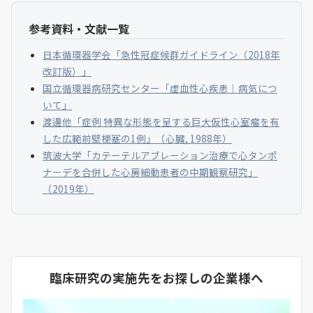
参考資料・文献一覧
日本循環器学会「急性冠症候群ガイドライン（2018年
改訂版）」
国立循環器病研究センター「虚血性心疾患｜病気につ
いて」
渡邊他「症例 特異な形態を呈する巨大仮性心室瘤を有
した広範前壁梗塞の1例」（心臓, 1988年）
筑波大学「カテーテルアブレーション治療で心タンポ
ナーデを合併した心房細動患者の中期観察研究」
（2019年）
臨床研究の実施先をお探しの企業様へ