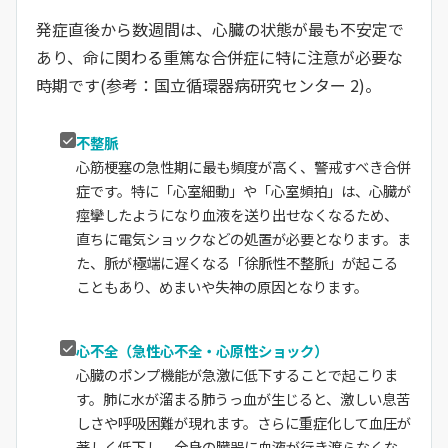
発症直後から数週間は、心臓の状態が最も不安定で
あり、命に関わる重篤な合併症に特に注意が必要な
時期です(参考：国立循環器病研究センター 2)。
不整脈
心筋梗塞の急性期に最も頻度が高く、警戒すべき合併
症です。特に「心室細動」や「心室頻拍」は、心臓が
痙攣したようになり血液を送り出せなくなるため、
直ちに電気ショックなどの処置が必要となります。ま
た、脈が極端に遅くなる「徐脈性不整脈」が起こる
こともあり、めまいや失神の原因となります。
心不全（急性心不全・心原性ショック）
心臓のポンプ機能が急激に低下することで起こりま
す。肺に水が溜まる肺うっ血が生じると、激しい息苦
しさや呼吸困難が現れます。さらに重症化して血圧が
著しく低下し、全身の臓器に血液が行き渡らなくな