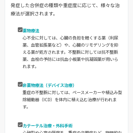
発症した合併症の種類や重症度に応じて、様々な治
療法が選択されます。
薬物療法
心不全に対しては、心臓の負担を軽くする薬（利尿
薬、血管拡張薬など）や、心臓のリモデリングを抑
える薬が処方されます。不整脈に対しては抗不整脈
薬、血栓の予防には抗血小板薬や抗凝固薬が用いら
れます。
非薬物療法（デバイス治療）
重症の不整脈に対しては、ペースメーカーや植込み型
除細動器（ICD）を体内に植え込む治療が行われま
す。
カテーテル治療・外科手術
心破裂や心室中隔穿孔、重症の弁膜症など、物理的な