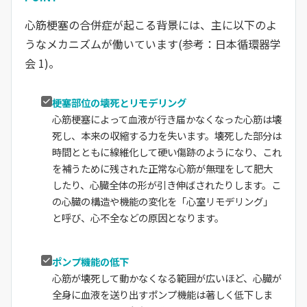
心筋梗塞の合併症が起こる背景には、主に以下のよ
うなメカニズムが働いています(参考：日本循環器学
会 1)。
梗塞部位の壊死とリモデリング
心筋梗塞によって血液が行き届かなくなった心筋は壊
死し、本来の収縮する力を失います。壊死した部分は
時間とともに線維化して硬い傷跡のようになり、これ
を補うために残された正常な心筋が無理をして肥大
したり、心臓全体の形が引き伸ばされたりします。こ
の心臓の構造や機能の変化を「心室リモデリング」
と呼び、心不全などの原因となります。
ポンプ機能の低下
心筋が壊死して動かなくなる範囲が広いほど、心臓が
全身に血液を送り出すポンプ機能は著しく低下しま