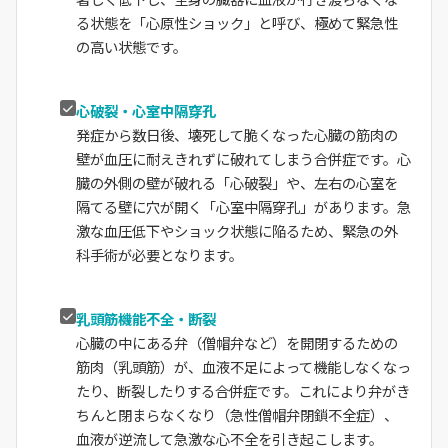
る状態を「心原性ショック」と呼び、極めて緊急性
の高い状態です。
心破裂・心室中隔穿孔
発症から数日後、壊死して脆くなった心臓の筋肉の
壁が血圧に耐えきれずに破れてしまう合併症です。心
臓の外側の壁が破れる「心破裂」や、左右の心室を
隔てる壁に穴が開く「心室中隔穿孔」があります。急
激な血圧低下やショック状態に陥るため、緊急の外
科手術が必要となります。
乳頭筋機能不全・断裂
心臓の中にある弁（僧帽弁など）を開閉するための
筋肉（乳頭筋）が、血液不足によって機能しなくなっ
たり、断裂したりする合併症です。これにより弁がき
ちんと閉まらなくなり（急性僧帽弁閉鎖不全症）、
血液が逆流して急激な心不全を引き起こします。