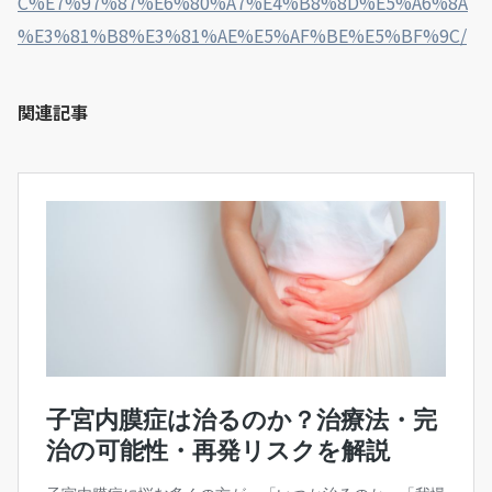
C%E7%97%87%E6%80%A7%E4%B8%8D%E5%A6%8A
%E3%81%B8%E3%81%AE%E5%AF%BE%E5%BF%9C/
関連記事