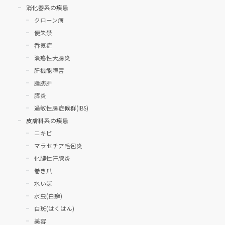
消化器系の疾患
クローン病
便失禁
呑気症
潰瘍性大腸炎
肝機能障害
脂肪肝
膵炎
過敏性腸症候群(IBS)
皮膚科系の疾患
ニキビ
マラセチア毛包炎
化膿性汗腺炎
巻き爪
水いぼ
水虫(白癬)
白斑(はくはん)
美容