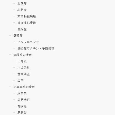
心筋症
心肥大
末梢動脈疾患
虚血性心疾患
血栓症
感染症
インフルエンザ
感染症ワクチン・予防接種
歯科系の疾患
口内炎
小児歯科
歯列矯正
虫歯
泌尿器系の疾患
尿失禁
尿路結石
腎疾患
膀胱炎