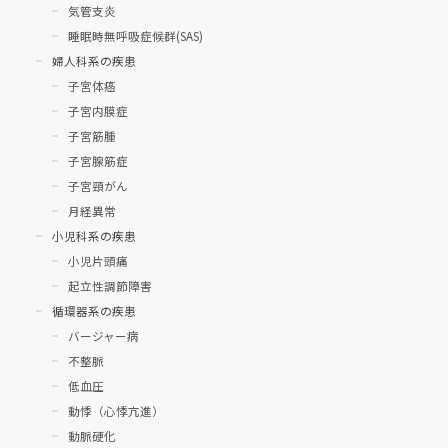
気管支炎
睡眠時無呼吸症候群(SAS)
婦人科系の疾患
子宮体癌
子宮内膜症
子宮筋腫
子宮腺筋症
子宮頸がん
月経異常
小児科系の疾患
小児片頭痛
起立性調節障害
循環器系の疾患
バージャー病
不整脈
低血圧
動悸（心悸亢進）
動脈硬化