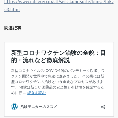
https://www.mhlw.go.jp/stf/seisakunitsuite/bunya/fuky
u3.html
関連記事