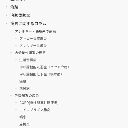
治験
治験体験談
病気に関するコラム
アレルギー・免疫系の疾患
アトピー性皮膚炎
アレルギー性鼻炎
内分泌代謝系の疾患
生活習慣病
甲状腺機能亢進症（バセドウ病）
甲状腺機能低下症（橋本病）
痛風
糖尿病
呼吸器系の疾患
COPD(慢性閉塞性肺疾患)
マイコプラズマ肺炎
喘息
扁桃炎