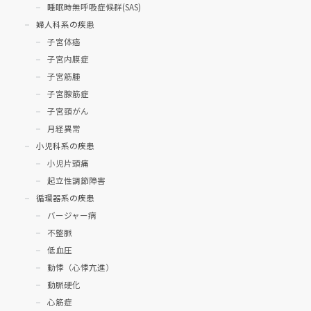
睡眠時無呼吸症候群(SAS)
婦人科系の疾患
子宮体癌
子宮内膜症
子宮筋腫
子宮腺筋症
子宮頸がん
月経異常
小児科系の疾患
小児片頭痛
起立性調節障害
循環器系の疾患
バージャー病
不整脈
低血圧
動悸（心悸亢進）
動脈硬化
心筋症