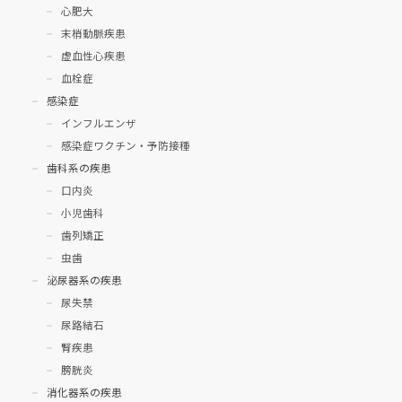
心肥大
末梢動脈疾患
虚血性心疾患
血栓症
感染症
インフルエンザ
感染症ワクチン・予防接種
歯科系の疾患
口内炎
小児歯科
歯列矯正
虫歯
泌尿器系の疾患
尿失禁
尿路結石
腎疾患
膀胱炎
消化器系の疾患