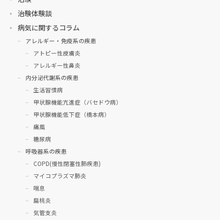
治験体験談
病気に関するコラム
アレルギー・免疫系の疾患
アトピー性皮膚炎
アレルギー性鼻炎
内分泌代謝系の疾患
生活習慣病
甲状腺機能亢進症（バセドウ病）
甲状腺機能低下症（橋本病）
痛風
糖尿病
呼吸器系の疾患
COPD(慢性閉塞性肺疾患)
マイコプラズマ肺炎
喘息
扁桃炎
気管支炎