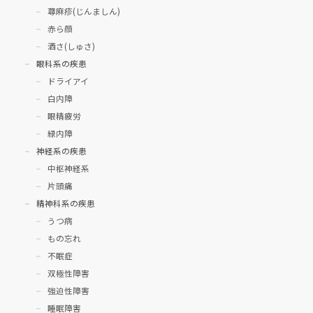
蕁麻疹(じんましん)
赤ら顔
酒さ(しゅさ)
眼科系の疾患
ドライアイ
白内障
眼精疲労
緑内障
神経系の疾患
中枢神経系
片頭痛
精神科系の疾患
うつ病
もの忘れ
不眠症
双極性障害
強迫性障害
睡眠障害