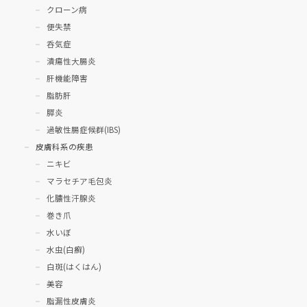
クローン病
便失禁
呑気症
潰瘍性大腸炎
肝機能障害
脂肪肝
膵炎
過敏性腸症候群(IBS)
皮膚科系の疾患
ニキビ
マラセチア毛包炎
化膿性汗腺炎
巻き爪
水いぼ
水虫(白癬)
白斑(はくはん)
美容
脂漏性皮膚炎