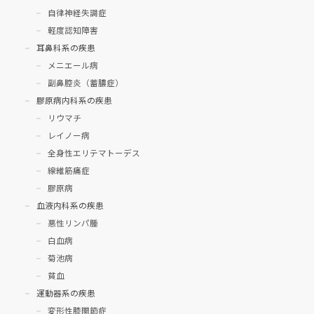
自律神経失調症
軽度認知障害
耳鼻科系の疾患
メニエール病
副鼻腔炎（蓄膿症）
膠原病内科系の疾患
リウマチ
レイノー病
全身性エリテマトーデス
線維筋痛症
膠原病
血液内科系の疾患
悪性リンパ腫
白血病
菊池病
貧血
運動器系の疾患
変形性膝関節症