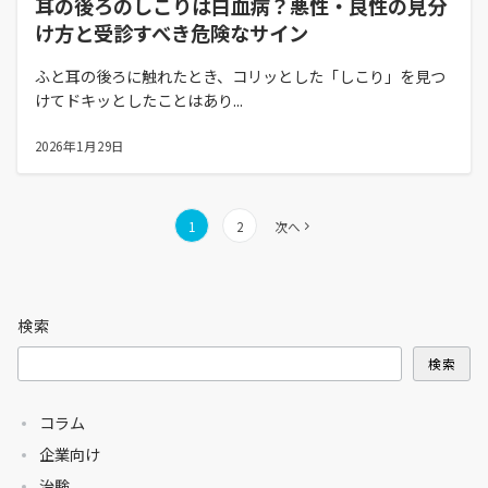
耳の後ろのしこりは白血病？悪性・良性の見分
け方と受診すべき危険なサイン
ふと耳の後ろに触れたとき、コリッとした「しこり」を見つ
けてドキッとしたことはあり...
2026年1月29日
投
1
2
次へ
稿
の
ペ
検索
ー
ジ
検索
送
り
コラム
企業向け
治験