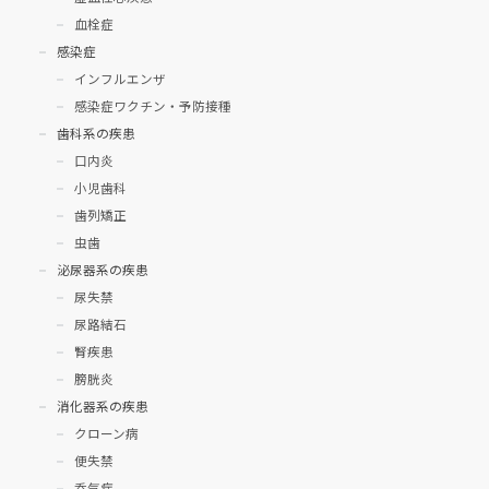
血栓症
感染症
インフルエンザ
感染症ワクチン・予防接種
歯科系の疾患
口内炎
小児歯科
歯列矯正
虫歯
泌尿器系の疾患
尿失禁
尿路結石
腎疾患
膀胱炎
消化器系の疾患
クローン病
便失禁
呑気症