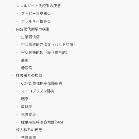
アレルギー・免疫系の疾患
アトピー性皮膚炎
アレルギー性鼻炎
内分泌代謝系の疾患
生活習慣病
甲状腺機能亢進症（バセドウ病）
甲状腺機能低下症（橋本病）
痛風
糖尿病
呼吸器系の疾患
COPD(慢性閉塞性肺疾患)
マイコプラズマ肺炎
喘息
扁桃炎
気管支炎
睡眠時無呼吸症候群(SAS)
婦人科系の疾患
子宮体癌