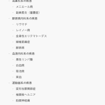
耳鼻科系の疾患
メニエール病
副鼻腔炎（蓄膿症）
膠原病内科系の疾患
リウマチ
レイノー病
全身性エリテマトーデス
線維筋痛症
膠原病
血液内科系の疾患
悪性リンパ腫
白血病
菊池病
貧血
運動器系の疾患
変形性膝関節症
椎間板ヘルニア
肋間神経痛