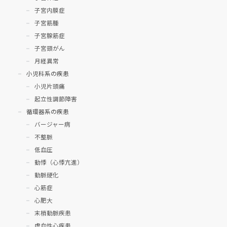
子宮内膜症
子宮筋腫
子宮腺筋症
子宮頸がん
月経異常
小児科系の疾患
小児片頭痛
起立性調節障害
循環器系の疾患
バージャー病
不整脈
低血圧
動悸（心悸亢進）
動脈硬化
心筋症
心肥大
末梢動脈疾患
虚血性心疾患