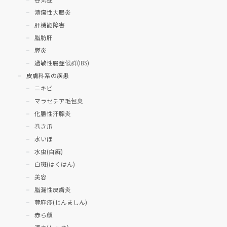
潰瘍性大腸炎
肝機能障害
脂肪肝
膵炎
過敏性腸症候群(IBS)
皮膚科系の疾患
ニキビ
マラセチア毛包炎
化膿性汗腺炎
巻き爪
水いぼ
水虫(白癬)
白斑(はくはん)
美容
脂漏性皮膚炎
蕁麻疹(じんましん)
赤ら顔