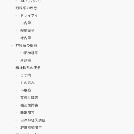
酒さ(しゅさ)
眼科系の疾患
ドライアイ
白内障
眼精疲労
緑内障
神経系の疾患
中枢神経系
片頭痛
精神科系の疾患
うつ病
もの忘れ
不眠症
双極性障害
強迫性障害
睡眠障害
自律神経失調症
軽度認知障害