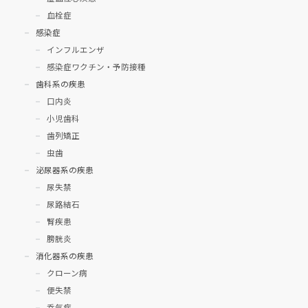
血栓症
感染症
インフルエンザ
感染症ワクチン・予防接種
歯科系の疾患
口内炎
小児歯科
歯列矯正
虫歯
泌尿器系の疾患
尿失禁
尿路結石
腎疾患
膀胱炎
消化器系の疾患
クローン病
便失禁
呑気症