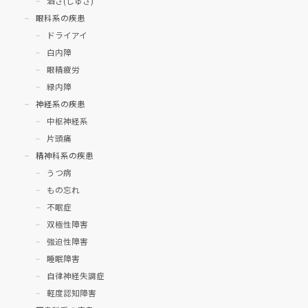
酒さ(しゅさ)
眼科系の疾患
ドライアイ
白内障
眼精疲労
緑内障
神経系の疾患
中枢神経系
片頭痛
精神科系の疾患
うつ病
もの忘れ
不眠症
双極性障害
強迫性障害
睡眠障害
自律神経失調症
軽度認知障害