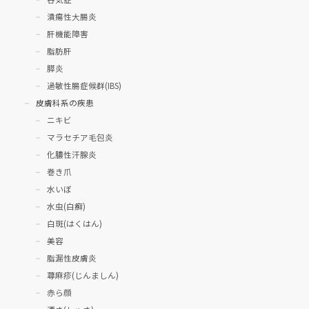
潰瘍性大腸炎
肝機能障害
脂肪肝
膵炎
過敏性腸症候群(IBS)
皮膚科系の疾患
ニキビ
マラセチア毛包炎
化膿性汗腺炎
巻き爪
水いぼ
水虫(白癬)
白斑(はくはん)
美容
脂漏性皮膚炎
蕁麻疹(じんましん)
赤ら顔