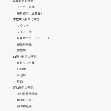
耳鼻科系の疾患
メニエール病
副鼻腔炎（蓄膿症）
膠原病内科系の疾患
リウマチ
レイノー病
全身性エリテマトーデス
線維筋痛症
膠原病
血液内科系の疾患
悪性リンパ腫
白血病
菊池病
貧血
運動器系の疾患
変形性膝関節症
椎間板ヘルニア
肋間神経痛