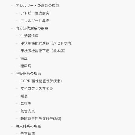
アレルギー・免疫系の疾患
アトピー性皮膚炎
アレルギー性鼻炎
内分泌代謝系の疾患
生活習慣病
甲状腺機能亢進症（バセドウ病）
甲状腺機能低下症（橋本病）
痛風
糖尿病
呼吸器系の疾患
COPD(慢性閉塞性肺疾患)
マイコプラズマ肺炎
喘息
扁桃炎
気管支炎
睡眠時無呼吸症候群(SAS)
婦人科系の疾患
子宮体癌