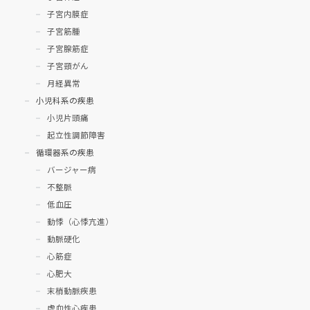
子宮内膜症
子宮筋腫
子宮腺筋症
子宮頸がん
月経異常
小児科系の疾患
小児片頭痛
起立性調節障害
循環器系の疾患
バージャー病
不整脈
低血圧
動悸（心悸亢進）
動脈硬化
心筋症
心肥大
末梢動脈疾患
虚血性心疾患