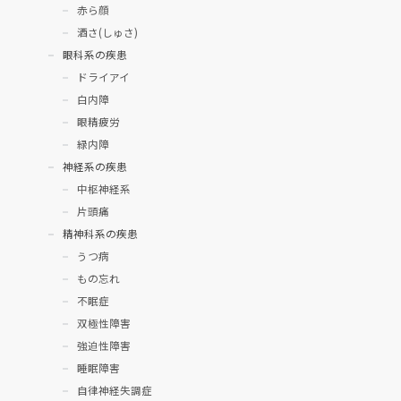
赤ら顔
酒さ(しゅさ)
眼科系の疾患
ドライアイ
白内障
眼精疲労
緑内障
神経系の疾患
中枢神経系
片頭痛
精神科系の疾患
うつ病
もの忘れ
不眠症
双極性障害
強迫性障害
睡眠障害
自律神経失調症