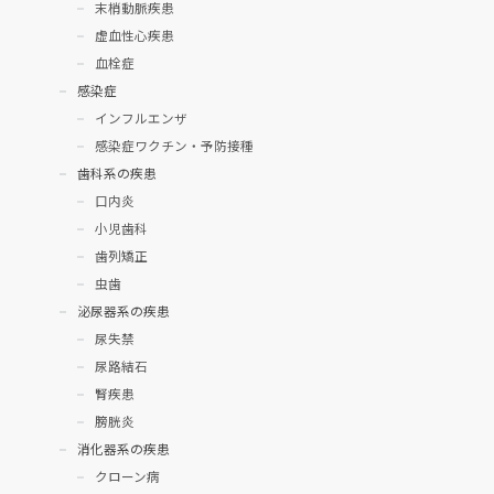
末梢動脈疾患
虚血性心疾患
血栓症
感染症
インフルエンザ
感染症ワクチン・予防接種
歯科系の疾患
口内炎
小児歯科
歯列矯正
虫歯
泌尿器系の疾患
尿失禁
尿路結石
腎疾患
膀胱炎
消化器系の疾患
クローン病