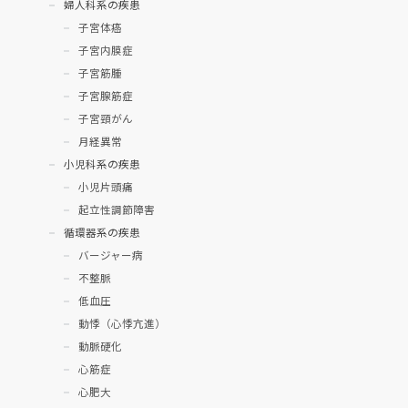
婦人科系の疾患
子宮体癌
子宮内膜症
子宮筋腫
子宮腺筋症
子宮頸がん
月経異常
小児科系の疾患
小児片頭痛
起立性調節障害
循環器系の疾患
バージャー病
不整脈
低血圧
動悸（心悸亢進）
動脈硬化
心筋症
心肥大