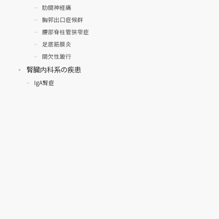
肋間神経痛
胸郭出口症候群
腰部脊柱管狭窄症
足底筋膜炎
間欠性跛行
腎臓内科系の疾患
IgA腎症