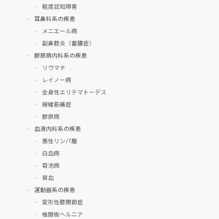
軽度認知障害
耳鼻科系の疾患
メニエール病
副鼻腔炎（蓄膿症）
膠原病内科系の疾患
リウマチ
レイノー病
全身性エリテマトーデス
線維筋痛症
膠原病
血液内科系の疾患
悪性リンパ腫
白血病
菊池病
貧血
運動器系の疾患
変形性膝関節症
椎間板ヘルニア