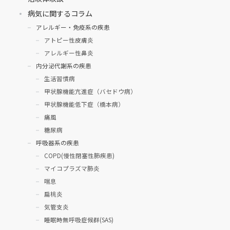
病気に関するコラム
アレルギー・免疫系の疾患
アトピー性皮膚炎
アレルギー性鼻炎
内分泌代謝系の疾患
生活習慣病
甲状腺機能亢進症（バセドウ病）
甲状腺機能低下症（橋本病）
痛風
糖尿病
呼吸器系の疾患
COPD(慢性閉塞性肺疾患)
マイコプラズマ肺炎
喘息
扁桃炎
気管支炎
睡眠時無呼吸症候群(SAS)