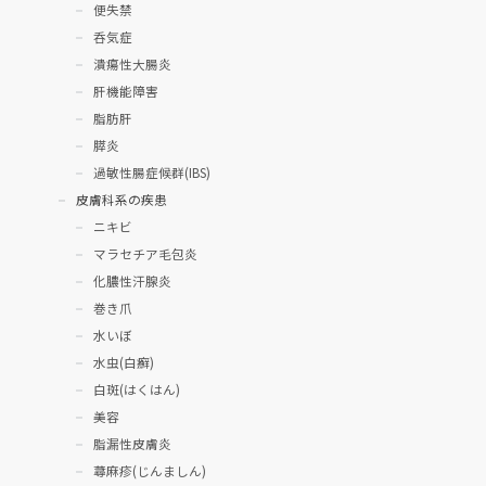
便失禁
呑気症
潰瘍性大腸炎
肝機能障害
脂肪肝
膵炎
過敏性腸症候群(IBS)
皮膚科系の疾患
ニキビ
マラセチア毛包炎
化膿性汗腺炎
巻き爪
水いぼ
水虫(白癬)
白斑(はくはん)
美容
脂漏性皮膚炎
蕁麻疹(じんましん)