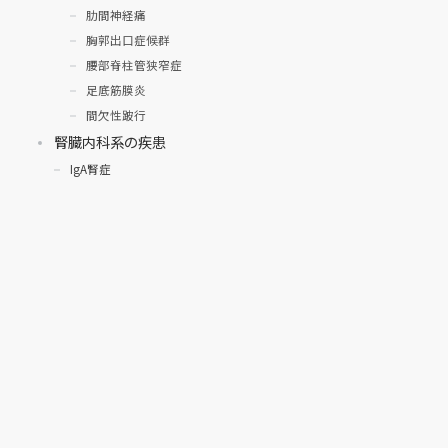
肋間神経痛
胸郭出口症候群
腰部脊柱管狭窄症
足底筋膜炎
間欠性跛行
腎臓内科系の疾患
IgA腎症