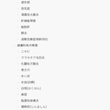
便失禁
呑気症
潰瘍性大腸炎
肝機能障害
脂肪肝
膵炎
過敏性腸症候群(IBS)
皮膚科系の疾患
ニキビ
マラセチア毛包炎
化膿性汗腺炎
巻き爪
水いぼ
水虫(白癬)
白斑(はくはん)
美容
脂漏性皮膚炎
蕁麻疹(じんましん)