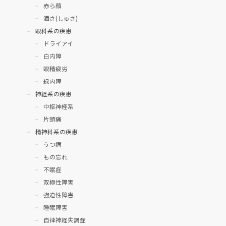
赤ら顔
酒さ(しゅさ)
眼科系の疾患
ドライアイ
白内障
眼精疲労
緑内障
神経系の疾患
中枢神経系
片頭痛
精神科系の疾患
うつ病
もの忘れ
不眠症
双極性障害
強迫性障害
睡眠障害
自律神経失調症