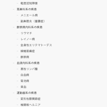
軽度認知障害
耳鼻科系の疾患
メニエール病
副鼻腔炎（蓄膿症）
膠原病内科系の疾患
リウマチ
レイノー病
全身性エリテマトーデス
線維筋痛症
膠原病
血液内科系の疾患
悪性リンパ腫
白血病
菊池病
貧血
運動器系の疾患
変形性膝関節症
椎間板ヘルニア