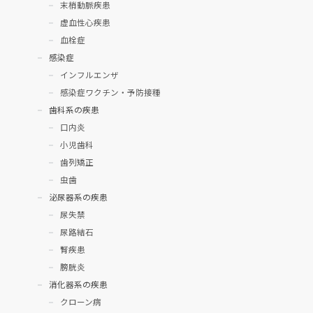
末梢動脈疾患
虚血性心疾患
血栓症
感染症
インフルエンザ
感染症ワクチン・予防接種
歯科系の疾患
口内炎
小児歯科
歯列矯正
虫歯
泌尿器系の疾患
尿失禁
尿路結石
腎疾患
膀胱炎
消化器系の疾患
クローン病