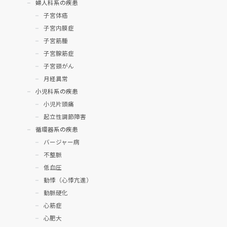
婦人科系の疾患
子宮体癌
子宮内膜症
子宮筋腫
子宮腺筋症
子宮頸がん
月経異常
小児科系の疾患
小児片頭痛
起立性調節障害
循環器系の疾患
バージャー病
不整脈
低血圧
動悸（心悸亢進）
動脈硬化
心筋症
心肥大