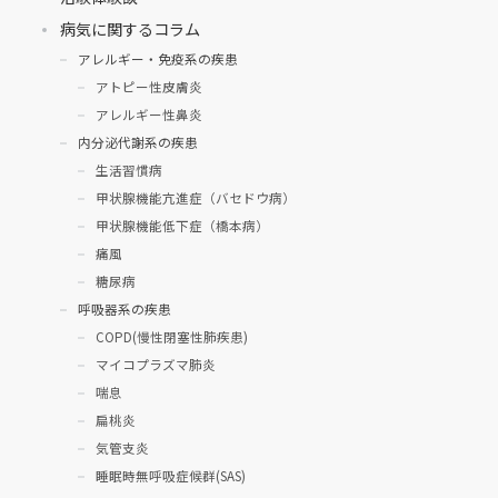
病気に関するコラム
アレルギー・免疫系の疾患
アトピー性皮膚炎
アレルギー性鼻炎
内分泌代謝系の疾患
生活習慣病
甲状腺機能亢進症（バセドウ病）
甲状腺機能低下症（橋本病）
痛風
糖尿病
呼吸器系の疾患
COPD(慢性閉塞性肺疾患)
マイコプラズマ肺炎
喘息
扁桃炎
気管支炎
睡眠時無呼吸症候群(SAS)