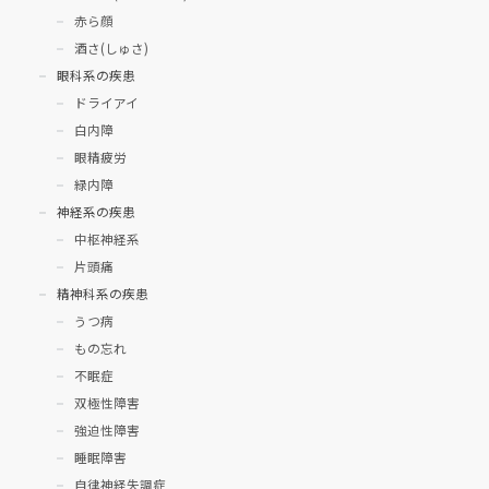
赤ら顔
酒さ(しゅさ)
眼科系の疾患
ドライアイ
白内障
眼精疲労
緑内障
神経系の疾患
中枢神経系
片頭痛
精神科系の疾患
うつ病
もの忘れ
不眠症
双極性障害
強迫性障害
睡眠障害
自律神経失調症