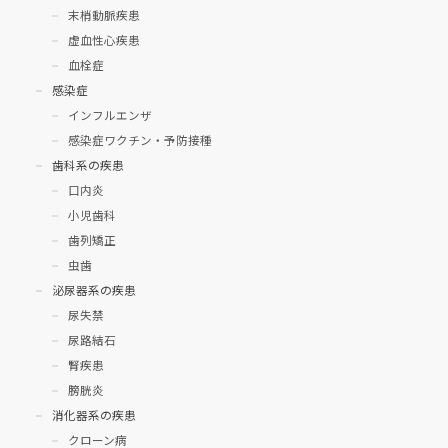
末梢動脈疾患
虚血性心疾患
血栓症
感染症
インフルエンザ
感染症ワクチン・予防接種
歯科系の疾患
口内炎
小児歯科
歯列矯正
虫歯
泌尿器系の疾患
尿失禁
尿路結石
腎疾患
膀胱炎
消化器系の疾患
クローン病