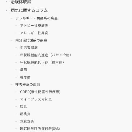
治験体験談
病気に関するコラム
アレルギー・免疫系の疾患
アトピー性皮膚炎
アレルギー性鼻炎
内分泌代謝系の疾患
生活習慣病
甲状腺機能亢進症（バセドウ病）
甲状腺機能低下症（橋本病）
痛風
糖尿病
呼吸器系の疾患
COPD(慢性閉塞性肺疾患)
マイコプラズマ肺炎
喘息
扁桃炎
気管支炎
睡眠時無呼吸症候群(SAS)