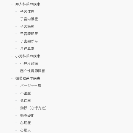
婦人科系の疾患
子宮体癌
子宮内膜症
子宮筋腫
子宮腺筋症
子宮頸がん
月経異常
小児科系の疾患
小児片頭痛
起立性調節障害
循環器系の疾患
バージャー病
不整脈
低血圧
動悸（心悸亢進）
動脈硬化
心筋症
心肥大