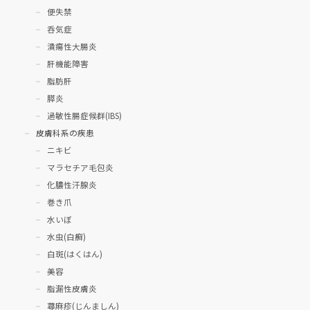
便失禁
呑気症
潰瘍性大腸炎
肝機能障害
脂肪肝
膵炎
過敏性腸症候群(IBS)
皮膚科系の疾患
ニキビ
マラセチア毛包炎
化膿性汗腺炎
巻き爪
水いぼ
水虫(白癬)
白斑(はくはん)
美容
脂漏性皮膚炎
蕁麻疹(じんましん)