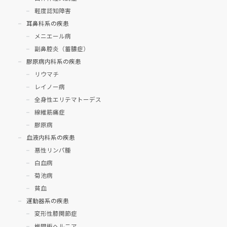
軽度認知障害
耳鼻科系の疾患
メニエール病
副鼻腔炎（蓄膿症）
膠原病内科系の疾患
リウマチ
レイノー病
全身性エリテマトーデス
線維筋痛症
膠原病
血液内科系の疾患
悪性リンパ腫
白血病
菊池病
貧血
運動器系の疾患
変形性膝関節症
椎間板ヘルニア