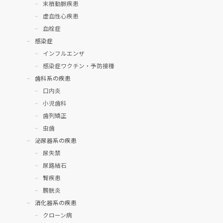
末梢動脈疾患
虚血性心疾患
血栓症
感染症
インフルエンザ
感染症ワクチン・予防接種
歯科系の疾患
口内炎
小児歯科
歯列矯正
虫歯
泌尿器系の疾患
尿失禁
尿路結石
腎疾患
膀胱炎
消化器系の疾患
クローン病