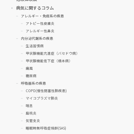
病気に関するコラム
アレルギー・免疫系の疾患
アトピー性皮膚炎
アレルギー性鼻炎
内分泌代謝系の疾患
生活習慣病
甲状腺機能亢進症（バセドウ病）
甲状腺機能低下症（橋本病）
痛風
糖尿病
呼吸器系の疾患
COPD(慢性閉塞性肺疾患)
マイコプラズマ肺炎
喘息
扁桃炎
気管支炎
睡眠時無呼吸症候群(SAS)