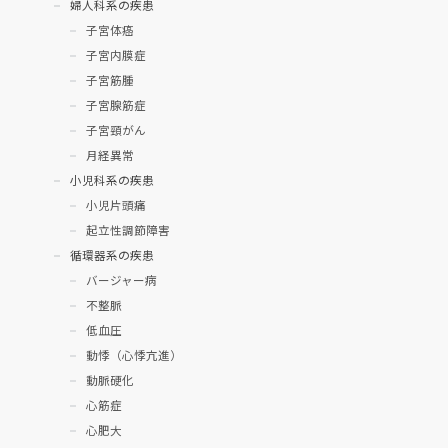
婦人科系の疾患
子宮体癌
子宮内膜症
子宮筋腫
子宮腺筋症
子宮頸がん
月経異常
小児科系の疾患
小児片頭痛
起立性調節障害
循環器系の疾患
バージャー病
不整脈
低血圧
動悸（心悸亢進）
動脈硬化
心筋症
心肥大