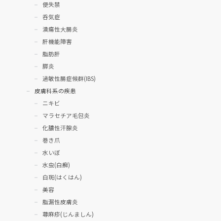
便失禁
呑気症
潰瘍性大腸炎
肝機能障害
脂肪肝
膵炎
過敏性腸症候群(IBS)
皮膚科系の疾患
ニキビ
マラセチア毛包炎
化膿性汗腺炎
巻き爪
水いぼ
水虫(白癬)
白斑(はくはん)
美容
脂漏性皮膚炎
蕁麻疹(じんましん)