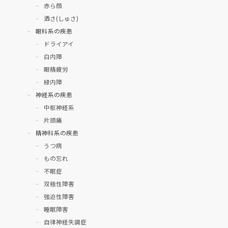
赤ら顔
酒さ(しゅさ)
眼科系の疾患
ドライアイ
白内障
眼精疲労
緑内障
神経系の疾患
中枢神経系
片頭痛
精神科系の疾患
うつ病
もの忘れ
不眠症
双極性障害
強迫性障害
睡眠障害
自律神経失調症