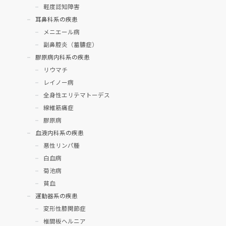
軽度認知障害
耳鼻科系の疾患
メニエール病
副鼻腔炎（蓄膿症）
膠原病内科系の疾患
リウマチ
レイノー病
全身性エリテマトーデス
線維筋痛症
膠原病
血液内科系の疾患
悪性リンパ腫
白血病
菊池病
貧血
運動器系の疾患
変形性膝関節症
椎間板ヘルニア