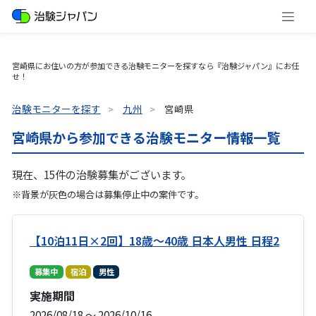
宮崎県にお住いの方が参加できる治験モニターを探すなら『治験ジャパン』にお任
せ！
治験モニターを探す
九州
宮崎県
宮崎県から参加できる治験モニター情報一覧
現在、
15件
の治験募集がございます。
※背景が灰色の場合は募集停止中の案件です。
【10泊11日×2回】18歳～40歳 日本人男性 日程2
募集中
宿泊
男性
実施期間
2026/08/18 ～ 2026/10/16