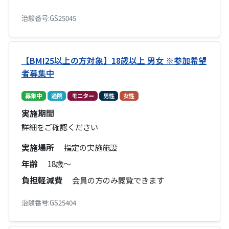
治験番号:GS25045
【BMI25以上の方対象】18歳以上 男女 ※参加希望
者募集中
募集中
通院
モニター
男性
女性
実施期間
詳細をご確認ください
実施場所
指定の実施施設
年齢
18歳～
負担軽減費
会員の方のみ閲覧できます
治験番号:GS25404