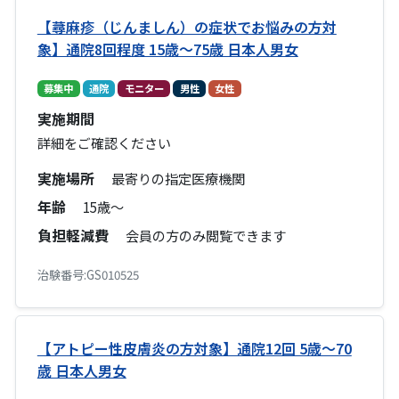
【蕁麻疹（じんましん）の症状でお悩みの方対
象】通院8回程度 15歳～75歳 日本人男女
募集中
通院
モニター
男性
女性
実施期間
詳細をご確認ください
実施場所
最寄りの指定医療機関
年齢
15歳～
負担軽減費
会員の方のみ閲覧できます
治験番号:GS010525
【アトピー性皮膚炎の方対象】通院12回 5歳～70
歳 日本人男女