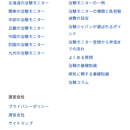
北海道の治験モニター
治験モニターの一例
関東の治験モニター
治験モニターの種類と負担軽
減費の目安
中部の治験モニター
治験ジャパンが選ばれるポイ
近畿の治験モニター
ント
中国の治験モニター
治験モニター登録から参加ま
四国の治験モニター
での流れ
九州の治験モニター
よくある質問
治験の基礎知識
病気に関する基礎知識
治験コラム
運営会社
プライバシーポリシー
運営会社
サイトマップ