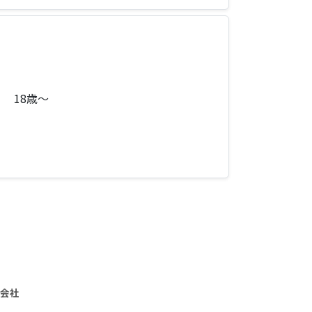
齢
18歳～
営会社