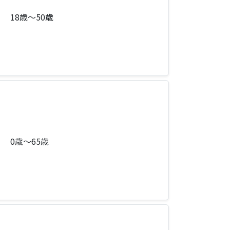
齢
18歳～50歳
齢
0歳～65歳