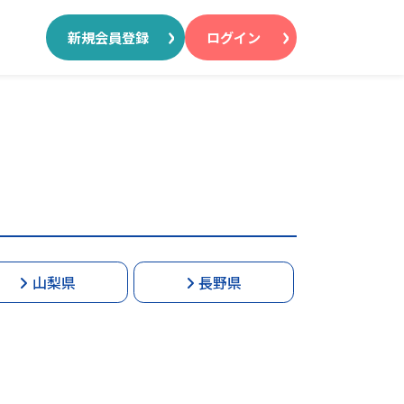
新規会員登録
ログイン
山梨県
長野県