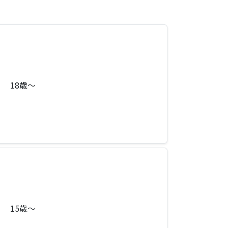
齢
18歳～
齢
15歳～