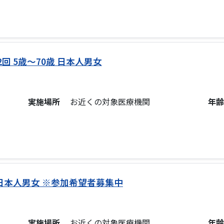
 5歳～70歳 日本人男女
実施場所
お近くの対象医療機関
年
日本人男女 ※参加希望者募集中
実施場所
お近くの対象医療機関
年