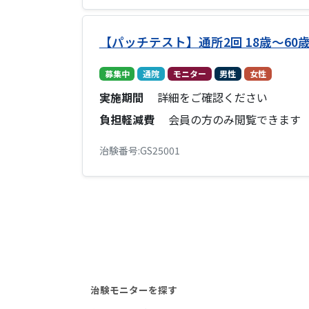
【パッチテスト】通所2回 18歳～60
募集中
通院
モニター
男性
女性
実施期間
詳細をご確認ください
負担軽減費
会員の方のみ閲覧できます
治験番号:GS25001
治験モニターを探す