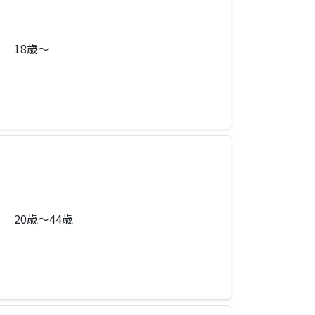
齢
18歳～
齢
20歳～44歳