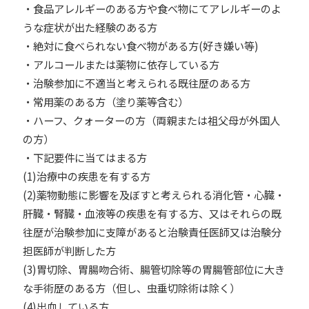
・⾷品アレルギーのある方や⾷べ物にてアレルギーのよ
うな症状が出た経験のある方
・絶対に⾷べられない⾷べ物がある方(好き嫌い等)
・アルコールまたは薬物に依存している方
・治験参加に不適当と考えられる既往歴のある方
・常⽤薬のある方（塗り薬等含む）
・ハーフ、クォーターの⽅（両親または祖⽗⺟が外国⼈
の⽅）
・下記要件に当てはまる方
(1)治療中の疾患を有する方
(2)薬物動態に影響を及ぼすと考えられる消化管・⼼臓・
肝臓・腎臓・⾎液等の疾患を有する方、⼜はそれらの既
往歴が治験参加に⽀障があると治験責任医師⼜は治験分
担医師が判断した方
(3)胃切除、胃腸吻合術、腸管切除等の胃腸管部位に⼤き
な⼿術歴のある方（但し、⾍垂切除術は除く）
(4)出⾎している方