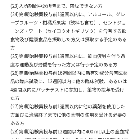
(23)⼊所期間中退所時まで、禁煙できない方
(24)第Ⅰ期治験薬投与前1週間以内に、アルコール、グレ
ープフルーツ・柑橘系果実（飲料も含む）、セントジョ
ーンズ・ワート（セイヨウオトギリソウ）を含有する飲
⾷物及び健康⾷品を摂取した方⼜は摂取する予定のある
方
(25)第Ⅰ期治験薬投与前1週間以内に、筋⾁疲労を伴う過
度な運動及び労働を⾏った方⼜は⾏う予定のある方
(26)第Ⅰ期治験薬投与前16週間以内に新有効成分含有医薬
品の臨床試験に、12週間以内に他の臨床試験、あるいは
4週間以内にパッチテストに参加し、薬物の投与を受け
た方
(27)第Ⅰ期治験薬投与前1週間以内に他の薬剤を使⽤した
方並びに治験終了までに他の薬剤の使⽤を受ける必要の
ある方
(28)第Ⅰ期治験薬投与前12週間以内に400 mL以上の全⾎採