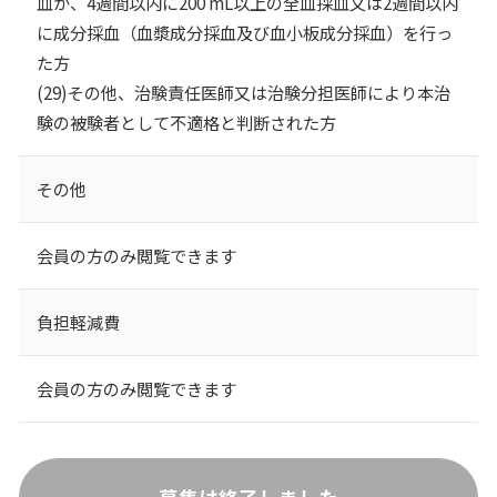
⾎か、4週間以内に200 mL以上の全⾎採⾎⼜は2週間以内
に成分採⾎（⾎漿成分採⾎及び⾎⼩板成分採⾎）を⾏っ
た方
(29)その他、治験責任医師⼜は治験分担医師により本治
験の被験者として不適格と判断された方
その他
会員の方のみ閲覧できます
負担軽減費
会員の方のみ閲覧できます