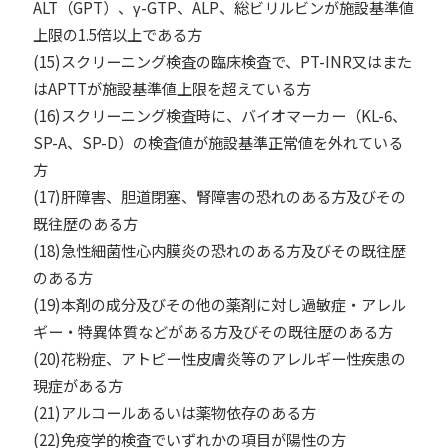
ALT（GPT）、γ-GTP、ALP、総ビリルビンが施設基準値
上限の1.5倍以上である方
(15)スクリーニング検査の臨床検査で、PT-INR⼜はまた
はAPTTが施設基準値上限を超えている方
(16)スクリーニング検査時に、バイオマーカー（KL-6、
SP-A、SP-D）の検査値が施設基準正常値を外れている
方
(17)肝障害、胆道閉塞、腎障害の恐れのある方及びその
既往歴のある方
(18)急性細菌性⼼内膜炎の恐れのある方及びその既往歴
のある方
(19)本剤の成分及びその他の薬剤に対し過敏症・アレル
ギー・特異体質などがある方及びその既往歴のある方
(20)花粉症、アトピー性⽪膚炎等のアレルギー性疾患の
現症がある方
(21)アルコールあるいは薬物依存のある方
(22)免疫学的検査でいずれかの項目が陽性の方