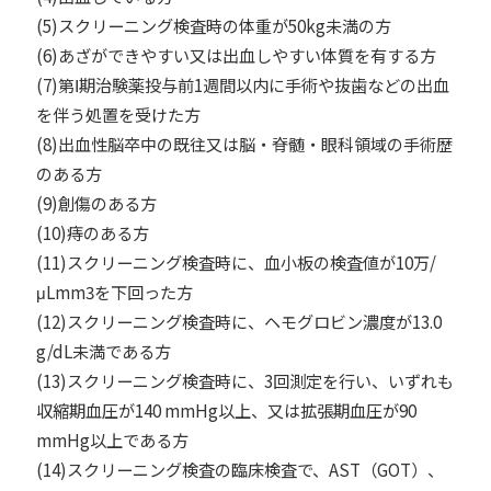
(5)スクリーニング検査時の体重が50kg未満の方
(6)あざができやすい⼜は出⾎しやすい体質を有する方
(7)第Ⅰ期治験薬投与前1週間以内に⼿術や抜⻭などの出⾎
を伴う処置を受けた方
(8)出⾎性脳卒中の既往⼜は脳・脊髄・眼科領域の⼿術歴
のある方
(9)創傷のある方
(10)痔のある方
(11)スクリーニング検査時に、⾎⼩板の検査値が10万/
μLmm3を下回った方
(12)スクリーニング検査時に、ヘモグロビン濃度が13.0
g/dL未満である方
(13)スクリーニング検査時に、3回測定を⾏い、いずれも
収縮期⾎圧が140 mmHg以上、⼜は拡張期⾎圧が90
mmHg以上である方
(14)スクリーニング検査の臨床検査で、AST（GOT）、