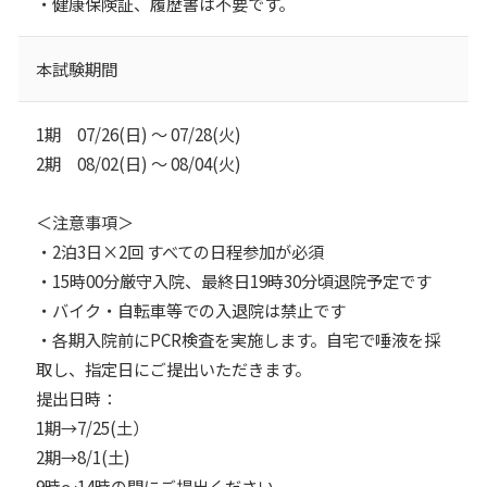
・健康保険証、履歴書は不要です。
本試験期間
1期 07/26(⽇) 〜 07/28(⽕)
2期 08/02(⽇) 〜 08/04(⽕)
＜注意事項＞
・2泊3⽇×2回 すべての⽇程参加が必須
・15時00分厳守⼊院、最終⽇19時30分頃退院予定です
・バイク・⾃転⾞等での⼊退院は禁⽌です
・各期⼊院前にPCR検査を実施します。⾃宅で唾液を採
取し、指定⽇にご提出いただきます。
提出⽇時：
1期→7/25(⼟）
2期→8/1(⼟)
9時〜14時の間にご提出ください