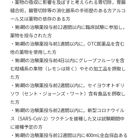
・薬物の吸収に影響を及ぼすと考えられる胃切除，胃腸
縫合術，腸管切除等の消化器系の手術歴のある方アルコ
ール又は薬物の依存のある方
・第Ⅰ期の治験薬投与前12週間以内に臨床試験に参加し，
薬物を投与された方
・第Ⅰ期の治験薬投与前1週間以内に，OTC医薬品を含む
他の薬物を使用した方
・第Ⅰ期の治験薬投与前4日以内にグレープフルーツを含
む柑橘系の果物（レモンは除く）やその加工品を摂取し
た方
・第Ⅰ期の治験薬投与前2週間以内に，セイヨウオトギリ
ソウ（セント・ジョーンズ・ワート）含有食品を摂取し
た方
・第Ⅰ期の治験薬投与前2週間以内に，新型コロナウイル
ス（SARS-CoV-2）ワクチンを接種した又は試験期間中
に接種予定の方
・第Ⅰ期の治験薬投与前12週間以内に400mL全血採血ある