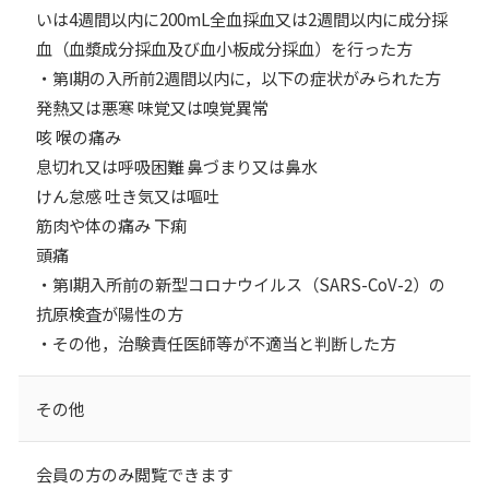
いは4週間以内に200mL全血採血又は2週間以内に成分採
血（血漿成分採血及び血小板成分採血）を行った方
・第Ⅰ期の入所前2週間以内に，以下の症状がみられた方
発熱又は悪寒 味覚又は嗅覚異常
咳 喉の痛み
息切れ又は呼吸困難 鼻づまり又は鼻水
けん怠感 吐き気又は嘔吐
筋肉や体の痛み 下痢
頭痛
・第Ⅰ期入所前の新型コロナウイルス（SARS-CoV-2）の
抗原検査が陽性の方
・その他，治験責任医師等が不適当と判断した方
その他
会員の方のみ閲覧できます