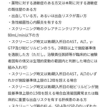
・薬物に対する過敏症のある方又は本剤に対する過敏症
の既往歴のある方
・出血している方，あるいは出血リスクが高い方
・急性細菌性心内膜炎を有する方
・スクリーニング時のクレアチニンクリアランスが
80mL/min以下の方
・スクリーニング時又は第Ⅰ期入所日のAST，ALT，γ-
GTP及び総ビリルビンのうち，2項目以上で施設基準値
を逸脱した方（ただし，治験責任医師等が臨床的に被験
者固有の値又は生理的変動の範囲内と判断した場合には
組み入れ可）
・スクリーニング時又は第Ⅰ期入所日のAST，ALTのいず
れかが施設基準値上限の1.2倍を超える場合
・スクリーニング時又は第Ⅰ期入所日の総ビリルビンが施
設基準値上限の1.5倍を超える場合血液凝固異常または臨
床的に重要な出血リスクを有する肝疾患のある方
・スクリーニング時のKL-6，SP-A及びSP-Dのいずれか