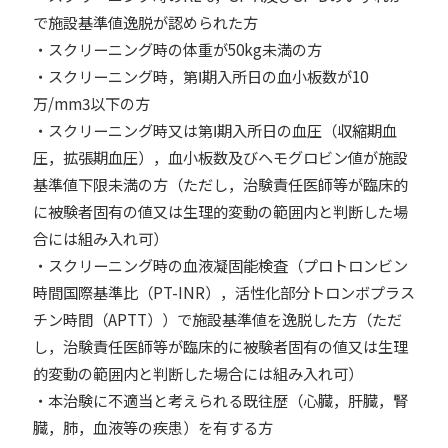
で施設基準値逸脱が認められた方
・スクリーニング時の体重が50kg未満の方
・スクリーニング時，第Ⅰ期入所日の血小板数が10
万/mm3以下の方
・スクリーニング時又は第Ⅰ期入所日の血圧（収縮期血
圧，拡張期血圧），血小板数及びヘモグロビン値が施設
基準値下限未満の方（ただし，治験責任医師等が臨床的
に被験者固有の値又は生理的変動の範囲内と判断した場
合には組み入れ可）
・スクリーニング時の血液凝固能検査（プロトロンビン
時間国際基準比（PT-INR），活性化部分トロンボプラス
チン時間（APTT））で施設基準値を逸脱した方（ただ
し，治験責任医師等が臨床的に被験者固有の値又は生理
的変動の範囲内と判断した場合には組み入れ可）
・本治験に不適当と考えられる既往歴（心臓，肝臓，腎
臓，肺，血液等の疾患）を有する方