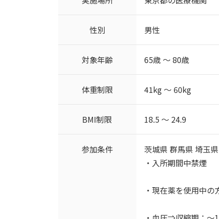
性別
男性
対象年齢
65歳 ～ 80歳
体重制限
41kg ～ 60kg
BMI制限
18.5 ～ 24.9
参加条件
茨城県 群馬県 埼玉
・入所期間中禁煙
・現在薬を使用中の
・血圧⇒収縮期：～1