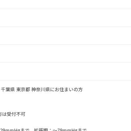
県 千葉県 東京都 神奈川県にお住まいの方
方は受付不可
29mmHgまで、拡張期：～79mmHgまで