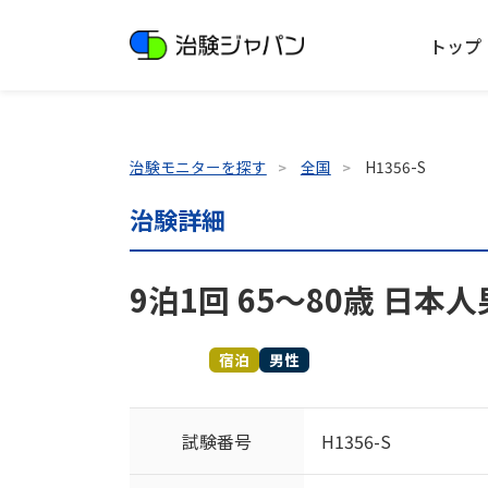
トップ
治験モニターを探す
全国
H1356-S
治験詳細
9泊1回 65～80歳 日本
募集終了
宿泊
男性
試験番号
H1356-S