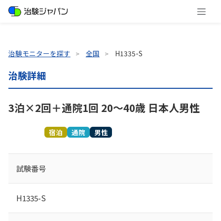
治験モニターを探す
全国
H1335-S
治験詳細
3泊×2回＋通院1回 20～40歳 日本人男性
募集終了
宿泊
通院
男性
試験番号
H1335-S