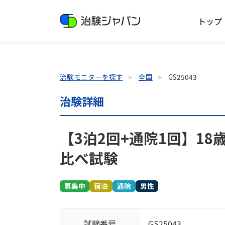
トップ
治験モニターを探す
全国
GS25043
治験詳細
【3泊2回+通院1回】1
比べ試験
募集中
宿泊
通院
男性
試験番号
GS25043