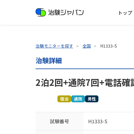
トップ
治験モニターを探す
全国
H1333-S
治験詳細
2泊2回+通院7回+電話確認
募集終了
宿泊
通院
男性
試験番号
H1333-S