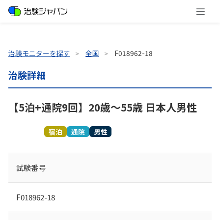
治験モニターを探す
全国
F018962-18
治験詳細
【5泊+通院9回】20歳～55歳 日本人男性
募集終了
宿泊
通院
男性
試験番号
F018962-18