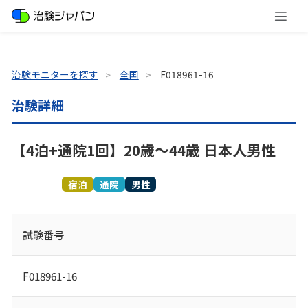
治験モニターを探す
全国
F018961-16
治験詳細
【4泊+通院1回】20歳～44歳 日本人男性
募集終了
宿泊
通院
男性
試験番号
F018961-16