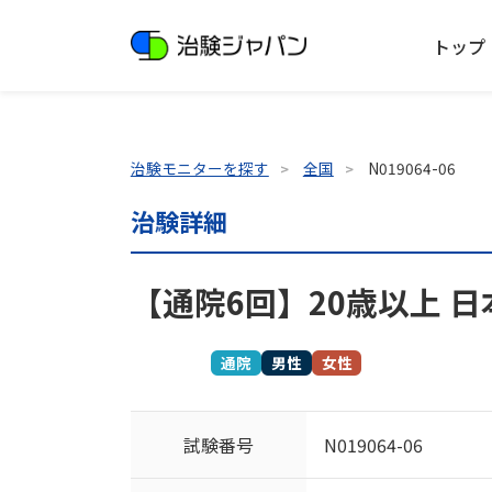
トップ
治験モニターを探す
全国
N019064-06
治験詳細
【通院6回】20歳以上 
募集終了
通院
男性
女性
試験番号
N019064-06