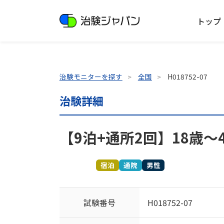
トップ
治験モニターを探す
全国
H018752-07
治験詳細
【9泊+通所2回】18歳～
募集終了
宿泊
通院
男性
試験番号
H018752-07