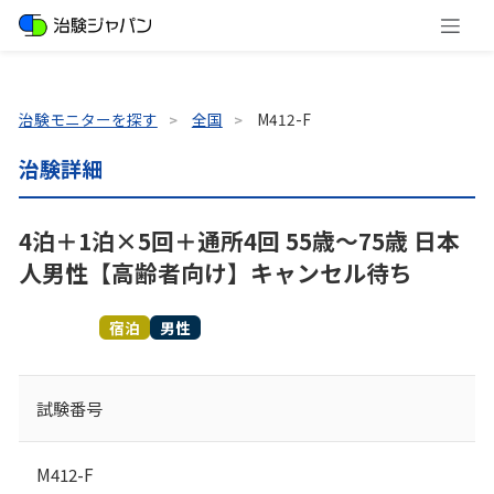
治験モニターを探す
全国
M412-F
治験詳細
4泊＋1泊×5回＋通所4回 55歳～75歳 日本
人男性【高齢者向け】キャンセル待ち
募集終了
宿泊
男性
試験番号
M412-F