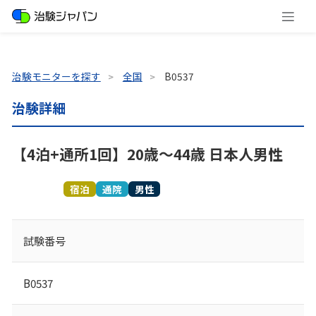
治験モニターを探す
全国
B0537
治験詳細
【4泊+通所1回】20歳～44歳 日本人男性
募集終了
宿泊
通院
男性
試験番号
B0537