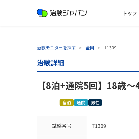
トップ
治験モニターを探す
全国
T1309
治験詳細
【8泊+通院5回】18歳～
募集終了
宿泊
通院
男性
試験番号
T1309