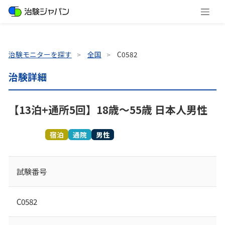
治験モニターを探す
全国
C0582
治験詳細
【13泊+通所5回】18歳～55歳 日本人男性
募集終了
宿泊
通院
男性
試験番号
C0582