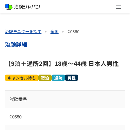
治験モニターを探す
全国
C0580
治験詳細
【9泊＋通所2回】18歳～44歳 日本人男性
キャンセル待ち
宿泊
通院
男性
試験番号
C0580