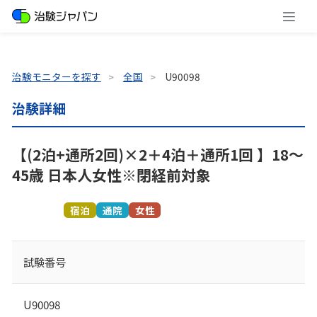
治験モニターを探す
全国
U90098
治験詳細
【(2泊+通所2回)×2＋4泊＋通所1回 】18～
45歳 日本人女性※閉経前対象
募集終了
宿泊
通院
女性
試験番号
U90098