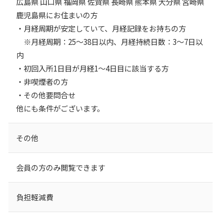
広島県 山口県 福岡県 佐賀県 長崎県 熊本県 大分県 宮崎県
鹿児島県にお住まいの方
・月経周期が安定していて、月経記録をお持ちの方
※月経周期：25～38日以内、月経持続日数：3～7日以
内
・初回入所1日目が月経1～4日目に該当する方
・非喫煙者の方
・その他要問合せ
他にも条件がございます。
その他
会員の方のみ閲覧できます
負担軽減費