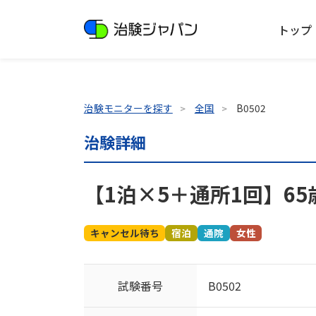
トップ
治験モニターを探す
全国
B0502
治験詳細
【1泊×5＋通所1回】65
キャンセル待ち
宿泊
通院
女性
試験番号
B0502