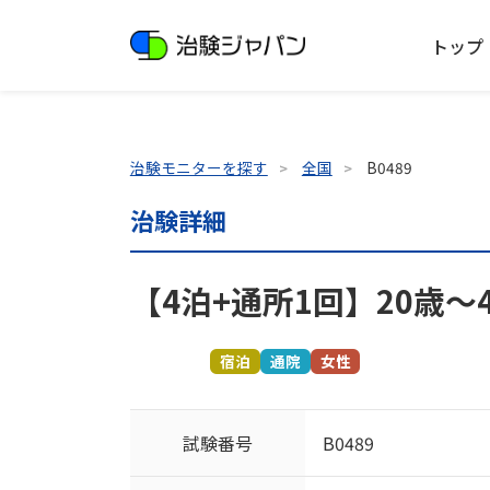
トップ
治験モニターを探す
全国
B0489
治験詳細
【4泊+通所1回】20歳～
募集終了
宿泊
通院
女性
試験番号
B0489