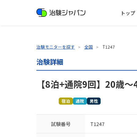
トップ
治験モニターを探す
全国
T1247
治験詳細
【8泊+通院9回】20歳～
募集終了
宿泊
通院
男性
試験番号
T1247