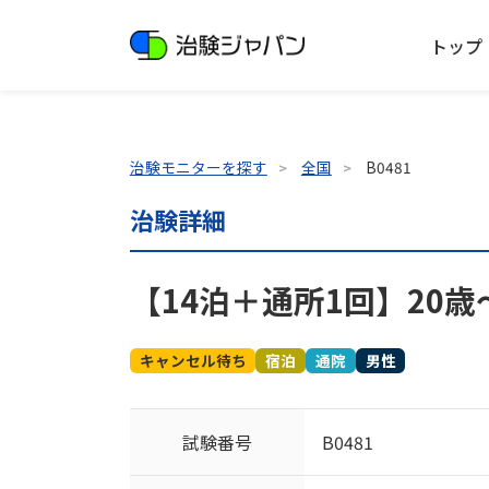
トップ
治験モニターを探す
全国
B0481
治験詳細
【14泊＋通所1回】20歳
キャンセル待ち
宿泊
通院
男性
試験番号
B0481