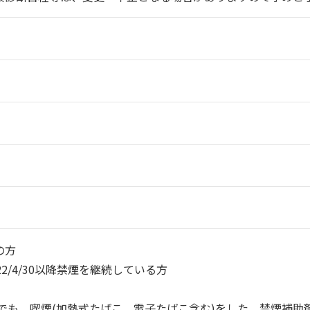
の方
2/4/30以降禁煙を継続している方
以降1度でも、喫煙(加熱式たばこ、電子たばこ含む)をした、禁煙補