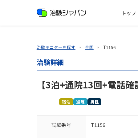
トップ
治験モニターを探す
全国
T1156
治験詳細
【3泊+通院13回+電話確
募集終了
宿泊
通院
男性
試験番号
T1156