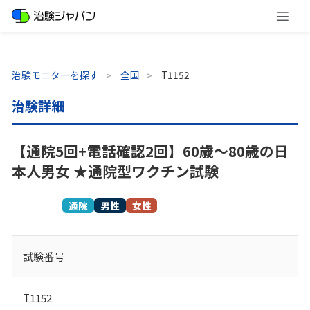
治験モニターを探す
全国
T1152
治験詳細
【通院5回+電話確認2回】60歳～80歳の日
本人男女 ★通院型ワクチン試験
募集終了
通院
男性
女性
試験番号
T1152