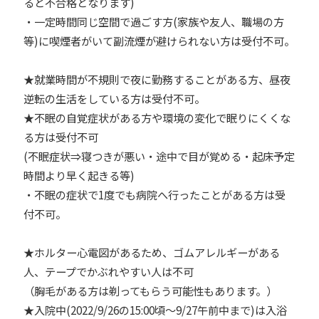
ると不合格となります)
・一定時間同じ空間で過ごす方(家族や友人、職場の方
等)に喫煙者がいて副流煙が避けられない方は受付不可。
★就業時間が不規則で夜に勤務することがある方、昼夜
逆転の生活をしている方は受付不可。
★不眠の自覚症状がある方や環境の変化で眠りにくくな
る方は受付不可
(不眠症状⇒寝つきが悪い・途中で目が覚める・起床予定
時間より早く起きる等)
・不眠の症状で1度でも病院へ行ったことがある方は受
付不可。
★ホルター心電図があるため、ゴムアレルギーがある
人、テープでかぶれやすい人は不可
（胸毛がある方は剃ってもらう可能性もあります。）
★入院中(2022/9/26の15:00頃～9/27午前中まで)は入浴